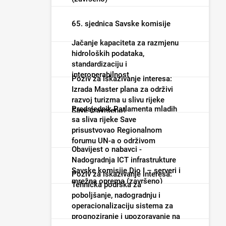
65. sjednica Savske komisije
Jačanje kapaciteta za razmjenu
hidroloških podataka,
standardizaciju i
interoperabilnost
Poziv za iskazivanje interesa:
Izrada Master plana za održivi
razvoj turizma u slivu rijeke
Predsjednik Parlamenta mladih
Save (završeno)
sa sliva rijeke Save
prisustvovao Regionalnom
forumu UN-a o održivom
Obavijest o nabavci -
razvoju
Nadogradnja ICT infrastrukture
Savske komisije Dio I – serveri i
Poziv za iskazivanje interesa:
mrežna oprema (završeno)
Tehnička podrška za
poboljšanje, nadogradnju i
operacionalizaciju sistema za
prognoziranje i upozoravanje na