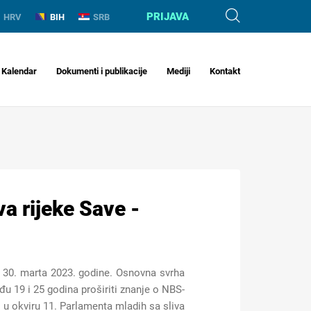
PRIJAVA
HRV
BIH
SRB
Kalendar
Dokumenti i publikacije
Mediji
Kontakt
va rijeke Save -
e 30. marta 2023. godine. Osnovna svrha
đu 19 i 25 godina proširiti znanje o NBS-
i u okviru 11. Parlamenta mladih sa sliva