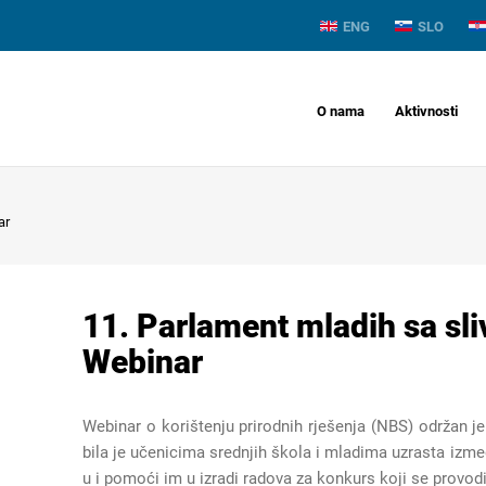
ENG
SLO
O nama
Aktivnosti
ar
11. Parlament mladih sa sli
Webinar
Webinar o korištenju prirodnih rješenja (NBS) održan j
bila je učenicima srednjih škola i mladima uzrasta izme
u i pomoći im u izradi radova za konkurs koji se provod