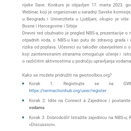
rijeke Save. Konkurs je objavljen 17. marta 2023. g
Webinar, koji je organizovan u saradnji Savske komisije
u Beogradu i Univerziteta u Ljubljani, okupio je više
Bosne i Hercegovine i Srbije
Dnevni red obuhvatio je pregled NBS-a, prezentacije o
otpadnih voda, o NBS-u kao putu do zdravog grada i 
rizika od poplava. Učesnici su također obaviješteni o 
koji zainteresiranim stranama omogućuje učenje i istra
o različitim aktivnostima u području upravljanja vodama
Kako se možete pridružiti na gwotoolbox.org?
Korak 1: Registrujte se na GWP
https://iwrmactionhub.org/user/register
Korak 2: Idite na Connect à Zajednice i postanit
vodama
Korak 3: Dobrodošli! Istražite zajednicu na NBS-u; 
»Discussion«.