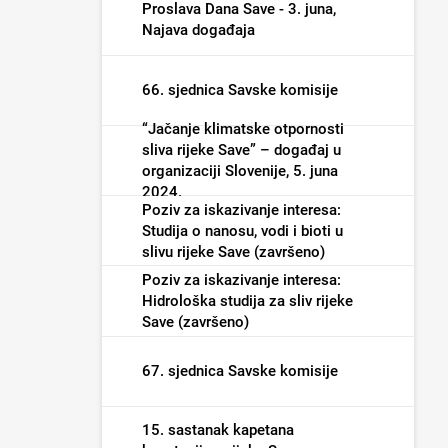
poplave i male vode (završeno)
Proslava Dana Save - 3. juna,
Najava događaja
66. sjednica Savske komisije
“Jačanje klimatske otpornosti
sliva rijeke Save” – događaj u
organizaciji Slovenije, 5. juna
2024.
Poziv za iskazivanje interesa:
Studija o nanosu, vodi i bioti u
slivu rijeke Save (završeno)
Poziv za iskazivanje interesa:
Hidrološka studija za sliv rijeke
Save (završeno)
67. sjednica Savske komisije
15. sastanak kapetana