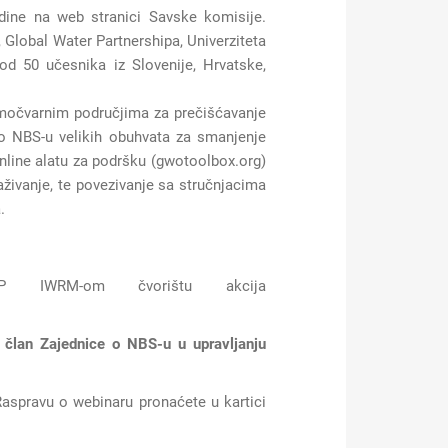
odine na web stranici Savske komisije.
, Global Water Partnershipa, Univerziteta
 od 50 učesnika iz Slovenije, Hrvatske,
 močvarnim područjima za prečišćavanje
o NBS-u velikih obuhvata za smanjenje
online alatu za podršku (gwotoolbox.org)
živanje, te povezivanje sa stručnjacima
.
 IWRM-om čvorištu akcija
e
član Zajednice o NBS-u u upravljanju
Raspravu o webinaru pronaćete u kartici