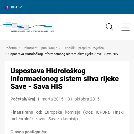
BIH
Početna
Dokumenti i publikacije
Tehnički i projektni izvještaji
Uspostava Hidrološkog informacionog sistem sliva rijeke Save - Sava HIS
Uspostava Hidrološkog
informacionog sistem sliva rijeke
Save - Sava HIS
Početak/Kraj
:
1. marta 2015. - 31.
oktob
ra
2015.
Finansirano od
:
Europska komisija (kroz ICPDR), Finski
meteorološki zavod, Savska komisija
Glavna postignuća
: