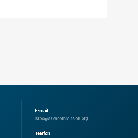
E-mail
isrbc@savacommission.org
Telefon