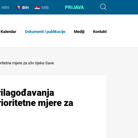
PRIJAVA
HRV
BIH
SRB
Kalendar
Dokumenti i publikacije
Mediji
Kontakt
itetne mjere za sliv rijeke Save
prilagođavanja
ioritetne mjere za