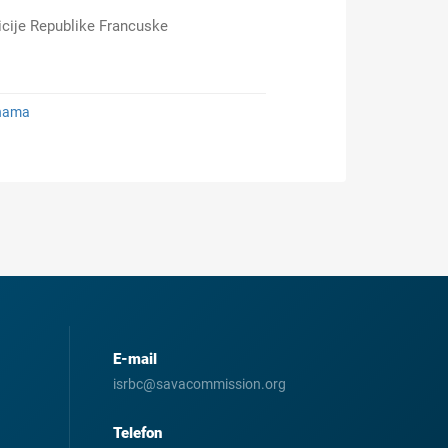
zicije Republike Francuske
enama
E-mail
isrbc@savacommission.org
Telefon