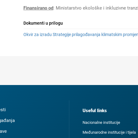
Finansirano od
: Ministarstvo ekološke i inkluzivne tran
Dokumenti u prilogu
Okvir za izradu Strategije prilagođavanja klimatskim promj
esti
Useful links
ađanja
Nacionalne institucije
ave
Međunarodne institucije i tijela