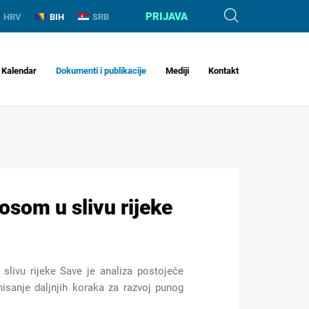
PRIJAVA
HRV
BIH
SRB
Kalendar
Dokumenti i publikacije
Mediji
Kontakt
osom u slivu rijeke
 slivu rijeke Save je
analiza postojeće
nisanje daljnjih koraka za razvoj punog