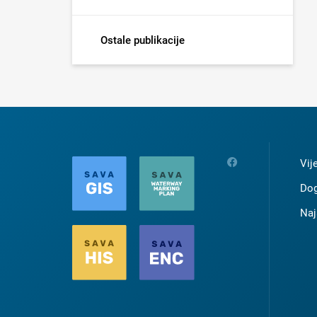
Ostale publikacije
Vij
Dog
Naj