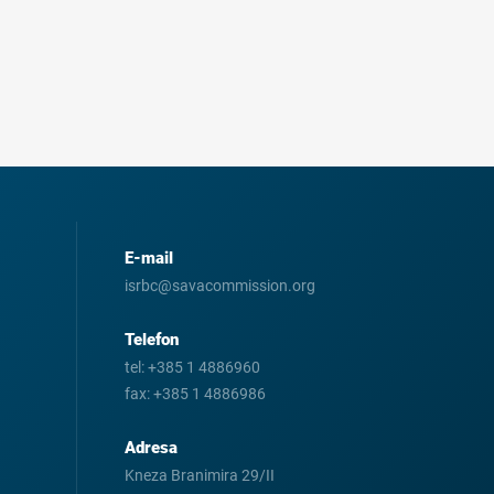
E-mail
isrbc@savacommission.org
Telefon
tel:
+385 1 4886960
fax:
+385 1 4886986
Adresa
Kneza Branimira 29/II