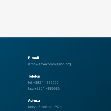
E-mail
isrbc@savacommission.org
Telefon
tel:
+385 1 4886960
fax:
+385 1 4886986
Adresa
Kneza Branimira 29/II