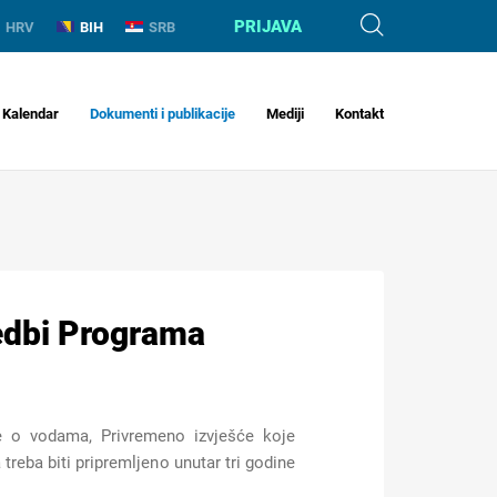
PRIJAVA
HRV
BIH
SRB
Kalendar
Dokumenti i publikacije
Mediji
Kontakt
vedbi Programa
e o vodama, Privremeno izvješće koje
reba biti pripremljeno unutar tri godine