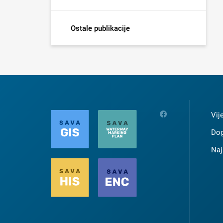
Ostale publikacije
Vij
Dog
Naj