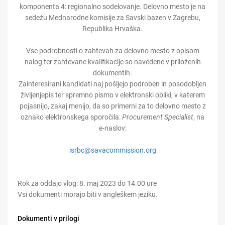
komponenta 4: regionalno sodelovanje. Delovno mesto je na
sedežu Mednarodne komisije za Savski bazen v Zagrebu,
Republika Hrvaška.
Vse podrobnosti o zahtevah za delovno mesto z opisom
nalog ter zahtevane kvalifikacije so navedene v priloženih
dokumentih.
Zainteresirani kandidati naj pošljejo podroben in posodobljen
življenjepis ter spremno pismo v elektronski obliki, v katerem
pojasnijo, zakaj menijo, da so primerni za to delovno mesto z
oznako elektronskega sporočila:
Procurement Specialist
, na
e-naslov:
isrbc@savacommission.org
Rok za oddajo vlog: 8. maj 2023 do 14.00 ure
Vsi dokumenti morajo biti v angleškem jeziku.
Dokumenti v prilogi