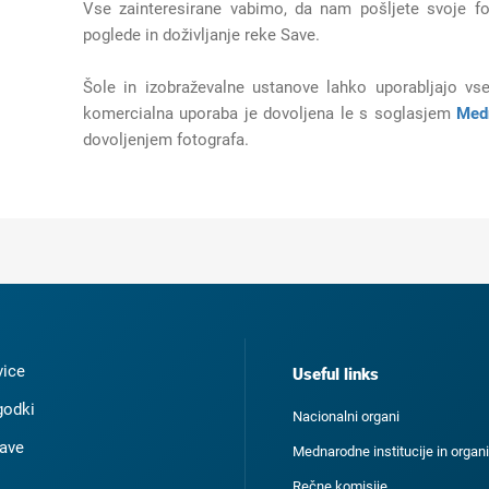
Vse zainteresirane vabimo, da nam pošljete svoje fot
poglede in doživljanje reke Save.
Šole in izobraževalne ustanove lahko uporabljajo vse
komercialna uporaba je dovoljena le s soglasjem
Med
dovoljenjem fotografa.
ice
Useful links
odki
Nacionalni organi
ave
Mednarodne institucije in organi
Rečne komisije