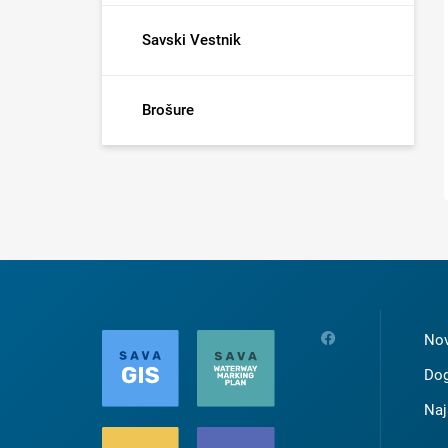
Savski Vestnik
Brošure
Nov
Dog
Naj