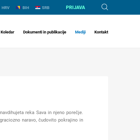
PRIJAVA
HRV
BIH
SRB
Koledar
Dokumenti in publikacije
Mediji
Kontakt
ih navdihujeta reka Sava in njeno porečje.
 graciozno naravo, čudovito pokrajino in