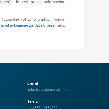
ografije, ki predstavljajo vaše osebne
 fotografije kot učno gradivo. Njihova
narodne komisije za Savski bazen
ali z
E-mail
isrbc@savacommission.org
Telefon
tel:
+385 1 4886960