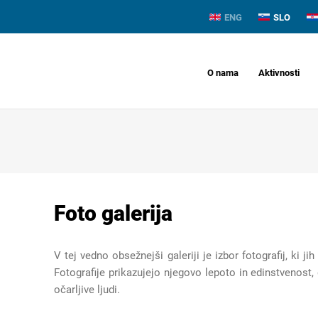
ENG
SLO
O nama
Aktivnosti
Foto galerija
V tej vedno obsežnejši galeriji je izbor fotografij, ki j
Fotografije prikazujejo njegovo lepoto in edinstvenost,
očarljive ljudi.