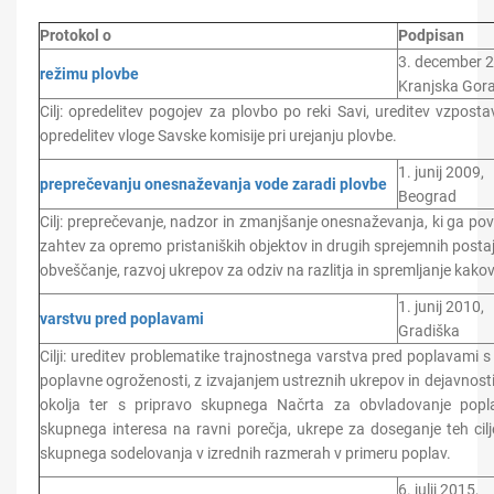
Protokol o
Podpisan
3. december 
režimu plovbe
Kranjska Gor
Cilj: opredelitev pogojev za plovbo po reki Savi, ureditev vzpos
opredelitev vloge Savske komisije pri urejanju plovbe.
1. junij 2009,
preprečevanju onesnaževanja vode zaradi plovbe
Beograd
Cilj: preprečevanje, nadzor in zmanjšanje onesnaževanja, ki ga pov
zahtev za opremo pristaniških objektov in drugih sprejemnih postaj, 
obveščanje, razvoj ukrepov za odziv na razlitja in spremljanje kako
1. junij 2010,
varstvu pred poplavami
Gradiška
Cilji: ureditev problematike trajnostnega varstva pred poplavami
poplavne ogroženosti, z izvajanjem ustreznih ukrepov in dejavnosti
okolja ter s pripravo skupnega Načrta za obvladovanje poplavn
skupnega interesa na ravni porečja, ukrepe za doseganje teh cil
skupnega sodelovanja v izrednih razmerah v primeru poplav.
6. julij 2015,