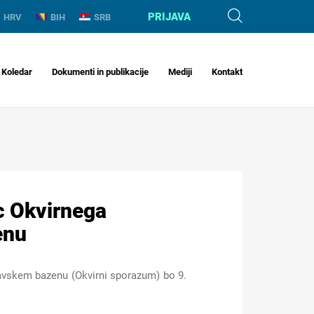
PRIJAVA
HRV
BIH
SRB
Koledar
Dokumenti in publikacije
Mediji
Kontakt
c Okvirnega
enu
vskem bazenu (Okvirni sporazum) bo 9.