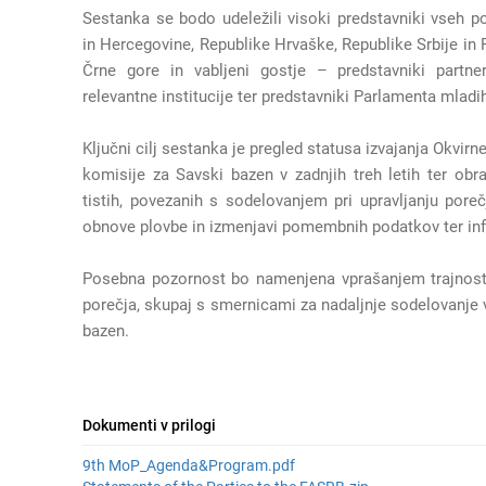
Sestanka se bodo udeležili visoki predstavniki vseh
in Hercegovine, Republike Hrvaške, Republike Srbije in 
Črne gore in vabljeni gostje – predstavniki partner
relevantne institucije ter predstavniki Parlamenta mlad
Ključni cilj sestanka je pregled statusa izvajanja Okv
komisije za Savski bazen v zadnjih treh letih ter obrav
tistih, povezanih s sodelovanjem pri upravljanju pore
obnove plovbe in izmenjavi pomembnih podatkov ter inf
Posebna pozornost bo namenjena vprašanjem trajnostn
porečja, skupaj s smernicami za nadaljnje sodelovanje
bazen.
Dokumenti v prilogi
9th MoP_Agenda&Program.pdf