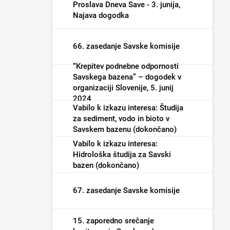
Proslava Dneva Save - 3. junija,
vodami (dokončano)
Najava dogodka
66. zasedanje Savske komisije
“Krepitev podnebne odpornosti
Savskega bazena” – dogodek v
organizaciji Slovenije, 5. junij
2024
Vabilo k izkazu interesa: Študija
za sediment, vodo in bioto v
Savskem bazenu (dokončano)
Vabilo k izkazu interesa:
Hidrološka študija za Savski
bazen (dokončano)
67. zasedanje Savske komisije
15. zaporedno srečanje