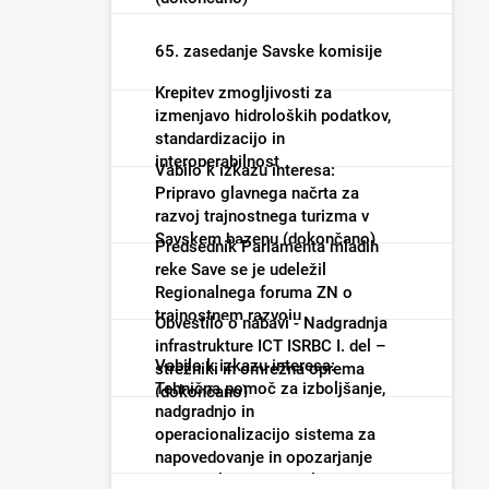
65. zasedanje Savske komisije
Krepitev zmogljivosti za
izmenjavo hidroloških podatkov,
standardizacijo in
interoperabilnost
Vabilo k izkazu interesa:
Pripravo glavnega načrta za
razvoj trajnostnega turizma v
Savskem bazenu (dokončano)
Predsednik Parlamenta mladih
reke Save se je udeležil
Regionalnega foruma ZN o
trajnostnem razvoju
Obvestilo o nabavi - Nadgradnja
infrastrukture ICT ISRBC I. del –
Vabilo k izkazu interesa:
strežniki in omrežna oprema
Tehnična pomoč za izboljšanje,
(dokončano)
nadgradnjo in
operacionalizacijo sistema za
napovedovanje in opozarjanje
pred poplavami in malimi