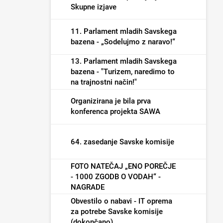
Skupne izjave
11. Parlament mladih Savskega
bazena - „Sodelujmo z naravo!“
13. Parlament mladih Savskega
bazena - "Turizem, naredimo to
na trajnostni način!"
Organizirana je bila prva
konferenca projekta SAWA
64. zasedanje Savske komisije
FOTO NATEČAJ „ENO POREČJE
- 1000 ZGODB O VODAH“ -
NAGRADE
Obvestilo o nabavi - IT oprema
za potrebe Savske komisije
(dokončano)