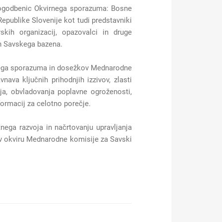
 pogodbenic Okvirnega sporazuma: Bosne
Republike Slovenije kot tudi predstavniki
skih organizacij, opazovalci in druge
ih Savskega bazena.
irnega sporazuma in dosežkov Mednarodne
nava ključnih prihodnjih izzivov, zlasti
čja, obvladovanja poplavne ogroženosti,
ormacij za celotno porečje.
ega razvoja in načrtovanju upravljanja
 v okviru Mednarodne komisije za Savski