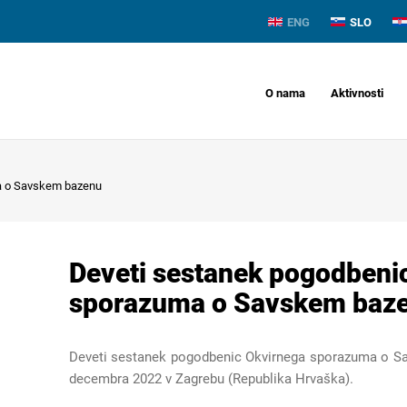
ENG
SLO
O nama
Aktivnosti
a o Savskem bazenu
Deveti sestanek pogodbeni
sporazuma o Savskem baz
Deveti sestanek pogodbenic Okvirnega sporazuma o Sa
decembra 2022 v Zagrebu (Republika Hrvaška).