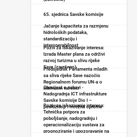
65. sjednica Savske komisije
Jačanje kapaciteta za razmjenu
hidroloških podataka,
standardizaciju i
interoperabilnost
Poziv za iskazivanje interesa:
Izrada Master plana za održivi
razvoj turizma u slivu rijeke
Save (završeno)
Predsjednik Parlamenta mladih
sa sliva rijeke Save nazočio
Regionalnom forumu UN-a o
Obavijest o nabavi -
održivom razvoju
Nadogradnja ICT infrastrukture
Savske komisije Dio I –
Poziv za iskazivanje interesa:
poslužitelji i mrežna oprema
Tehnička potpora za
(završeno)
poboljšanje, nadogradnju i
operacionalizaciju sustava za
prognoziranje i upozoravanje na