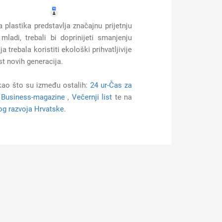
 plastika predstavlja značajnu prijetnju
adi, trebali bi doprinijeti smanjenju
trebala koristiti ekološki prihvatljivije
t novih generacija.
kao što su između ostalih:
24 ur-Čas za
,
Business-magazine
,
Večernji list
te na
og razvoja Hrvatske
.