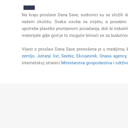
Na kraju proslave Dana Save, sudionici su se složili da
našem okolišu. Svaka osoba na svijetu, a posebno ml
upotrebe plastike promjenom ponašanja, dok bi industrija 
materijale gdje god je to moguće brinući se za budućnos
Vijest o proslavi Dana Save prenošena je u medijima, 
zemljo
,
Jutranji list
,
Seebiz
,
Ekovjesnik
,
Onasa agency
internetskoj stranici
Ministarstva gospodarstva i održiv