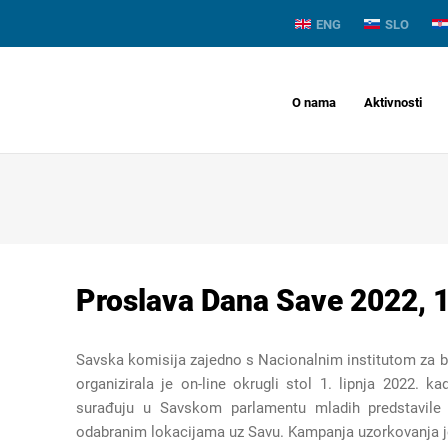
ENG
SLO
O nama
Aktivnosti
Proslava Dana Save 2022, 1
Savska komisija zajedno s Nacionalnim institutom za bio
organizirala je on-line okrugli stol 1. lipnja 2022. 
surađuju u Savskom parlamentu mladih predstavile
odabranim lokacijama uz Savu. Kampanja uzorkovanja je