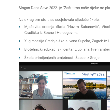
Slogan Dana Save 2022. je “Zaštitimo naše rijeke od plas
Na okruglom stolu su sudjelovale sljedeće škole:
Mješovita srednja škola “Hazim Šabanović”, Visok
Gradiška iz Bosne i Hercegovine,
X. gimnazija Srednja škola Ivana Supeka, Zagreb iz H
Biotehnički edukacijski centar Ljubljana, Prehrambena
Škola primijenjenih umjetnosti Šabac iz Srbije