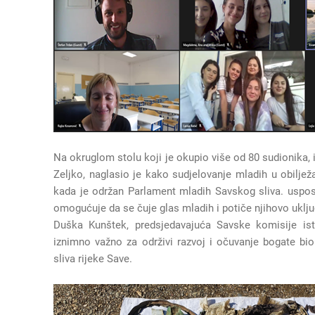
Na okruglom stolu koji je okupio više od 80 sudionika, 
Zeljko, naglasio je kako sudjelovanje mladih u obilje
kada je održan Parlament mladih Savskog sliva. uspost
omogućuje da se čuje glas mladih i potiče njihovo uklju
Duška Kunštek, predsjedavajuća Savske komisije ist
iznimno važno za održivi razvoj i očuvanje bogate biol
sliva rijeke Save.