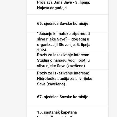
poplave i male vode (završeno)
Proslava Dana Save - 3. lipnja,
Najava događaja
66. sjednica Savske komisije
“Jačanje klimatske otpornosti
sliva rijeke Save” – događaj u
organizaciji Slovenije, 5. lipnja
2024.
Poziv za iskazivanje interesa:
Studija o nanosu, vodi i bioti u
slivu rijeke Save (završeno)
Poziv za iskazivanje interesa:
Hidrološka studija za sliv rijeke
Save (završeno)
67. sjednica Savske komisije
15. sastanak kapetana