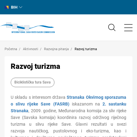
BIH
Početna
Aktivnosti
Razvojna pitanja
Razvoj turizma
Razvoj turizma
Biciklistička tura Sava
U skladu s interesom država
Stranaka
Okvirnog sporazuma
o slivu rijeke Save (FASRB)
iskazanom na
2. sastanku
Stranaka
, 2009. godine, Međunarodna komsija za sliv rijeke
Save (Savska komsija) koordinira razvoj održivog riječnog
turizma u slivu rijeke Save. Glavni rezultati u svezi
razvoja nautičkog, pustolovnog i eko-turizma, kao i