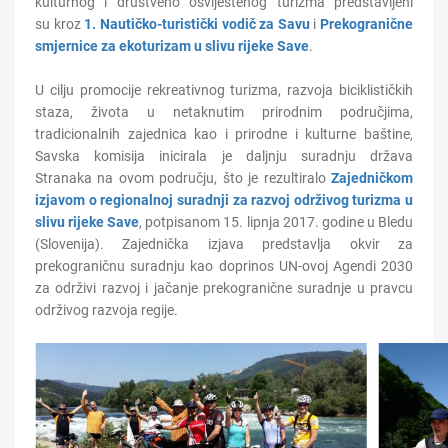
kulturnog i društveno osviještenog turizma predstavljeni
su kroz
1. Nautičko-turistički vodič za Savu
i
Prekogranične
smjernice za ekoturizam u slivu rijeke Save
.
U cilju promocije rekreativnog turizma, razvoja biciklističkih
staza, života u netaknutim prirodnim područjima,
tradicionalnih zajednica kao i prirodne i kulturne baštine,
Savska komisija inicirala je daljnju suradnju država
Stranaka na ovom području, što je rezultiralo
Zajedničkom
izjavom o regionalnoj suradnji za razvoj održivog turizma u
slivu rijeke Save
, potpisanom 15. lipnja 2017. godine u Bledu
(Slovenija). Zajednička izjava predstavlja okvir za
prekograničnu suradnju kao doprinos UN-ovoj Agendi 2030
za održivi razvoj i jačanje prekogranične suradnje u pravcu
održivog razvoja regije.