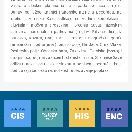
izvora u alpskim planinama na zapadu do ušća u rijeku
Dunav, na južnoj granici Panonske nizine u Beogradu, na
istoku, sliv rijeke Save odlikuje se velikim kompleksima
aluvijalnih močvara (Posavina - Srednja Sava), nizinskim
šumama, nacionalnim parkovima (Triglav, Plitvice, Risnjak,
Sutjeska, Kozara, Una, Tara, Durmitor i Biogradska gora),
ramsarskim područjima (Lonjsko polje, Bardača, Crna Mlaka,
Peštersko polje, Obedska bara, Zasavica i Cerniško jezero) i
drugim područjima zaštićenih staništa i vrsta. Sliv rijeke Save
odlikuju neka, još uvijek netaknuta poplavna područja, koja
podržavaju biološku raznolikost i ublažavanje poplava.