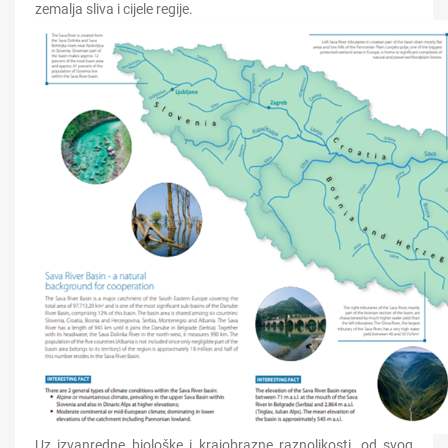
zemalja sliva i cijele regije.
Uz izvanredne biološke i krajobrazne raznolikosti, od svog