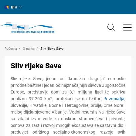
BIH
Početna
O nama
Sliv rijeke Save
Sliv rijeke Save
Sliv rijeke Save, jedan od "krunskih dragulja" europske
prirodne baštine i jedan od najznačajnijih slivova Jugoistočne
Europe, predstavlja dom za 8,1 milijuna ljudi te pokriva
približno 97.200 km2, protežući se na teritorij
6 zemalja
,
Slovenije, Hrvatske, Bosne i Hercegovine, Srbije, Crne Gore i
malog dijela sjeverne Albanije. Vodni resursi sliva rijeke Save
su vitalni izvor vode za opskrbu stanovništva i privrede,
osnova za rast i razvoj mnogih ekosustava te sastavni dio i
preduvjet održivog socijalno-ekonomskog razvoja svih