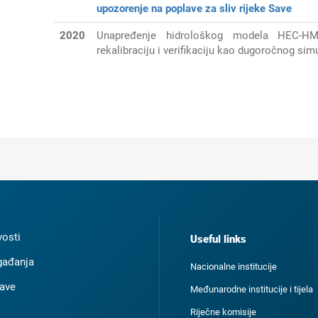
upozorenje na poplave za sliv rijeke Save
2020
Unapređenje hidrološkog modela HEC-
rekalibraciju i verifikaciju kao dugoročnog si
osti
Useful links
ađanja
Nacionalne institucije
ave
Međunarodne institucije i tijela
Riječne komisije