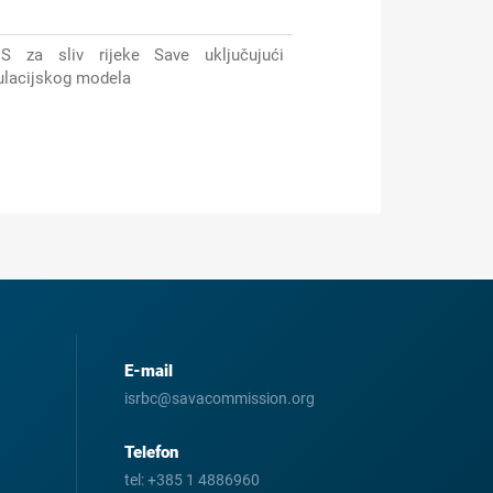
HMS
za
sliv ri
j
eke Save uključujući
mulacijskog modela
E-mail
isrbc@savacommission.org
Telefon
tel:
+385 1 4886960