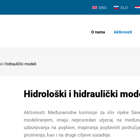
ENG
SLO
O nama
Aktivnosti
i i hidraulički modeli
Hidrološki i hidraulički mod
Aktivnosti Međunarodne komisije za sliv rijeke Sav
model
ir
anje
m
,
imaju
neposredan
utjecaj
na međunar
uzbunjivanja na poplave, mapiranja poplavnih područja
prošir
e
nja, kao i
na druge ciljeve
suradnje
.