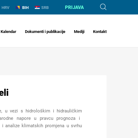
PRIJAVA
HRV
BIH
SRB
Kalendar
Dokumenti i publikacije
Mediji
Kontakt
eli
e
,
u
vez
i s
hidrološk
im
i hidrauličk
im
odne napore u pravcu prognoza i
 i analize klimatskih promjena u svrhu