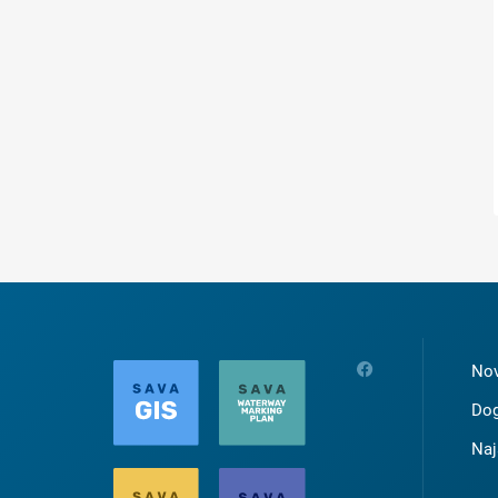
Nov
Dog
Naj