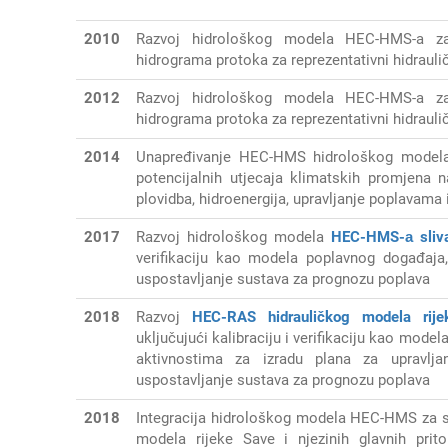
2010
Razvoj hidrološkog modela HEC-HMS-a za
hidrograma
protoka za reprezentativni hidraul
2012
Razvoj hidrološkog modela HEC-HMS-a za
hidrograma
protoka za reprezentativni hidraul
2014
Unapređivanje HEC-HMS hidrološkog modela z
potencijalnih utjecaja klimatskih promjena 
plovidba, hidroenergija, upravljanje poplavama 
2017
R
azvoj hidrološkog modela
HEC-HMS
-а
sliv
verifikaciju kao modela
poplavnog
događaja,
uspostavljanje
sustava za prognozu poplava
2018
Razvoj
HEC-RAS
hidrauličkog modela rij
uključujući kalibraciju i verifikaciju kao mode
aktivnostima za izradu plana za upravlj
uspostavljanje sustava za prognozu
poplava
2018
Integracija hidrološkog modela
HEC-HMS za sl
modela rijeke Save i njezinih glavnih pri