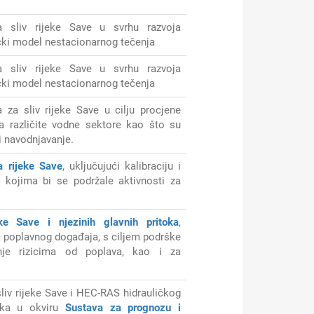
 sliv rijeke Save u svrhu razvoja
ički model nestacionarnog tečenja
 sliv rijeke Save u svrhu razvoja
ički model nestacionarnog tečenja
a sliv rijeke Save u cilju procjene
na različite vodne sektore kao što su
i navodnjavanje.
a rijeke Save
,
uključujući kalibraciju i
 kojima bi se podržale aktivnosti za
eke Save i nje
zi
nih glavnih pritoka
,
la poplavnog događaja, s ciljem podrške
anje rizicima od poplava, kao i za
iv rijeke Save i HEC-RAS hidrauličkog
toka u okviru
Sustava za prognozu i