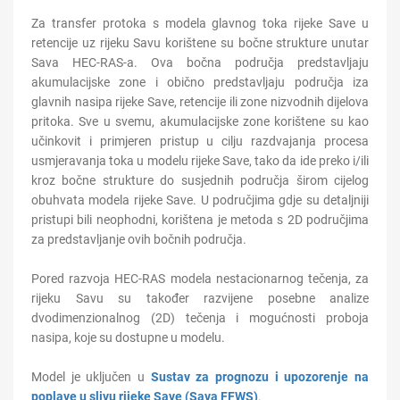
Za transfer protoka s modela glavnog toka rijeke Save u
reten
c
ije uz rijeku Savu
korištene su bočne strukture unutar
Sava HEC-RAS-a
.
Ov
a
bočn
a
p
o
dručja
predstavljaju
akumulacijske zone i obično predstavljaju
p
o
dručja
iza
glavnih nasipa rijeke Save, reten
c
ije ili zone nizvodnih dijelova
pritoka. Sve u svemu, akumulacijske zone
korištene su kao
učinkovit
i primjeren pristup u cilju razdvajanja procesa
usmjeravanja toka u modelu rijeke Save, tako da ide preko i/ili
kroz bočne strukture do susjednih područja širom cijelog
obuhvata modela rijeke Save. U područjima gdje su detaljniji
pristupi bili neophodni,
korištena je metoda s 2D područjima
za predstavljanje ovih bočnih područja.
Pored razvoja HEC-RAS modela nestacionarnog tečenja, za
rijeku Savu su također razvijene posebne analize
dvodimenzionalnog
(2D)
tečenja
i mogućnosti proboja
nasipa, koje su dostupne u modelu.
Model je uključen u
Sustav za prognozu i upozorenje na
poplave u slivu rijeke Save (Sava FFWS)
.