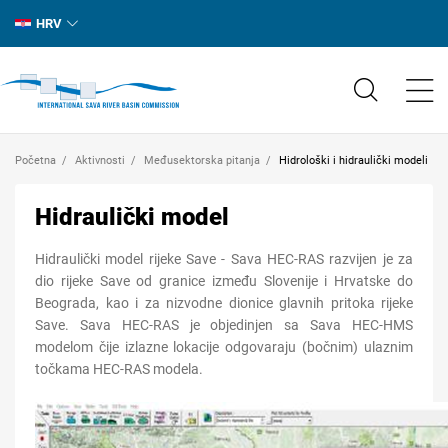
HRV
Početna
Aktivnosti
Međusektorska pitanja
Hidrološki i hidraulički modeli
Hidraulički model
Hidraulički model rijeke Save - Sava HEC-RAS razvijen je za
dio rijeke Save od granice između Slovenije i Hrvatske do
Beograda, kao i za nizvodne dionice glavnih pritoka rijeke
Save. Sava HEC-RAS je objedinjen sa Sava HEC-HMS
modelom čije izlazne lokacije odgovaraju (bočnim) ulaznim
t
o
čkama HEC-RAS modela.