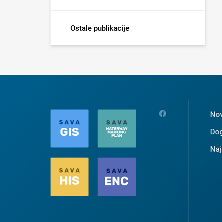
Ostale publikacije
Nov
Dog
Naj