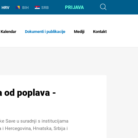
PRIJAVA
HRV
BIH
SRB
Kalendar
Dokumenti i publikacije
Mediji
Kontakt
a od poplava -
ke Save u suradnji s institucijama
i Hercegovina, Hrvatska, Srbija i