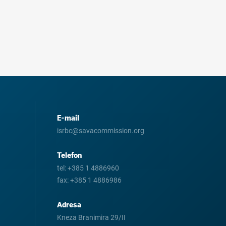
E-mail
isrbc@savacommission.org
Telefon
tel:
+385 1 4886960
fax:
+385 1 4886986
Adresa
Kneza Branimira 29/II