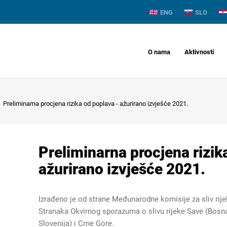
ENG
SLO
O nama
Aktivnosti
Preliminarna procjena rizika od poplava - ažurirano izvješće 2021.
Preliminarna procjena rizik
ažurirano izvješće 2021.
Izrađeno je od strane Međunarodne komisije za sliv rije
Stranаka Okvirnog sporazuma o slivu rijeke Save (Bosna 
Slovenija) i Crne Gore.