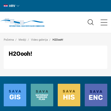
HRV
Početna
Mediji
Video galerija
H2Oooh!
H2Oooh!