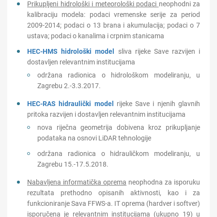
Prikupljeni hidrološki i meteorološki podaci
neophodni za
kalibraciju modela: podaci vremenske serije za period
2009-2014; podaci o 13 brana i akumulacija; podaci o 7
ustava; podaci o kanalima i crpnim stanicama
HEC-HMS hidrološki model
sliva rijeke Save razvijen i
dostavljen relevantnim institucijama
održana radionica o hidrološkom modeliranju, u
Zagrebu 2.-3.3.2017.
HEC-RAS
hidraulički model
rijeke Save i njenih glavnih
pritoka razvijen i dostavljen relevantnim institucijama
nova riječna geometrija dobivena kroz prikupljanje
podataka na osnovi LiDAR tehnologije
održana radionica o hidrauličkom modeliranju, u
Zagrebu 15.-17.5.2018.
Nabavljena informatička oprema
neophodna za isporuku
rezultata prethodno opisanih aktivnosti, kao i za
funkcioniranje Sava FFWS-a. IT oprema (hardver i softver)
isporučena je relevantnim institucijama (ukupno 19) u