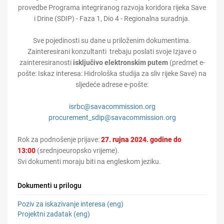
provedbe Programa integriranog razvoja koridora rijeka Save
i Drine (SDIP) - Faza 1, Dio 4 - Regionalna suradnja.
Sve pojedinosti su dane u priloženim dokumentima.
Zainteresirani konzultanti trebaju poslati svoje Izjave o
zainteresiranosti
isključivo elektronskim putem
(predmet e-
pošte: Iskaz interesa: Hidrološka studija za sliv rijeke Save) na
sljedeće adrese e-pošte:
isrbc@savacommission.org
procurement_sdip@savacommission.org
Rok za podnošenje prijave:
27. rujna 2024. godine do
13:00
(srednjoeuropsko vrijeme).
Svi dokumenti moraju biti na engleskom jeziku.
Dokumenti u prilogu
Poziv za iskazivanje interesa (eng)
Projektni zadatak (eng)