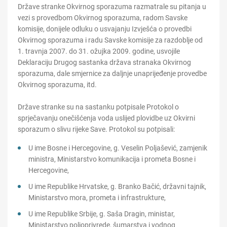
Države stranke Okvirnog sporazuma razmatrale su pitanja u
vezi s provedbom Okvirnog sporazuma, radom Savske
komisije, donijele odluku o usvajanju Izvješća o provedbi
Okvirnog sporazuma i radu Savske komisije za razdoblje od
1. travnja 2007. do 31. ožujka 2009. godine, usvojile
Deklaraciju Drugog sastanka država stranaka Okvirnog
sporazuma, dale smjernice za daljnje unaprijeđenje provedbe
Okvirnog sporazuma, itd.
Države stranke su na sastanku potpisale Protokol o
sprječavanju onečišćenja voda uslijed plovidbe uz Okvirni
sporazum o slivu rijeke Save. Protokol su potpisali:
U ime Bosne i Hercegovine, g. Veselin Poljašević, zamjenik
ministra, Ministarstvo komunikacija i prometa Bosne i
Hercegovine,
U ime Republike Hrvatske, g. Branko Bačić, državni tajnik,
Ministarstvo mora, prometa i infrastrukture,
U ime Republike Srbije, g. Saša Dragin, ministar,
Ministarstvo poljoprivrede, šumarstva i vodnog