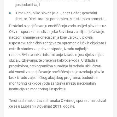
gospodarstva, i
U ime Republike Slovenije, g. Janez Požar, generalni
direktor, Direktorat za pomorstvo, Ministarstvo prometa.
Protokol o sprječavanju onečišćenja voda uslijed plovidbe uz
Okvirni sporazum o slivu rijeke Save ima za cilj sprječavanje,
nadzor i smanjenje onečišćenja koje uzrokuju plovila,
uspostavu tehničkih zahtjeva za opremanje lučkih objekata i
ostalih stanica za prihvat otpada, izradu najboljih
raspoloživih tehnika, informiranje, izradu mjera djelovanja u
slučaju izlijevanja, te praćenje kakvoće voda. U skladu s
protokolom, prekogranična suradnja bi trebala uključivati
aktivnosti za sprječavanje onečišćenja koje uzrokuju plovila
kroz izradu zajedničkog akcijskog programa, budući da
monitoring kakvoće voda zahtijeva mrežu nacionalnih
institucija za monitoring i inspekciju.
Treći sastanak država stranaka Okvirnog sporazuma održat
će se u Ljubljani (Slovenija) 2011. godine.