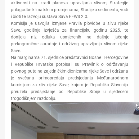
aktivnosti na izradi planova upravljanja slivom, Strategije
prilagodbe klimatskim promjenama, Studije o sedimentu, vodi
i bioti te razvoju sustava Sava FFWS 2.0.
Komisija je usvojila izmjene Pravila plovidbe u slivu rijeke
Save, godišnja izvješća za financijsku godinu 2025. te
donijela niz odluka usmjerenih na daljnje jačanje
prekogranične suradnje i održivog upravljanja slivom rijeke
Save.
Na marginama 71. sjednice predstavnici Bosne i Hercegovine
i Republike Hrvatske potpisali su Pravilnik o održavanju
plovnog puta na zajedničkim dionicama rijeke Save i održana
je svečana primopredaja predsjedanja Međunarodnom
komisijom za sliv rijeke Save, kojom je Republika Slovenija
preuzela predsjedanje od Republike Srbije u sljedećem
trogodišnjem razdoblju.