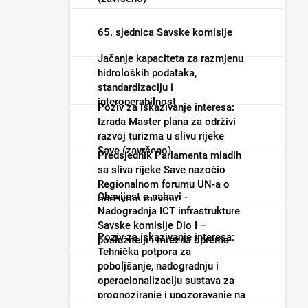
65. sjednica Savske komisije
Jačanje kapaciteta za razmjenu
hidroloških podataka,
standardizaciju i
interoperabilnost
Poziv za iskazivanje interesa:
Izrada Master plana za održivi
razvoj turizma u slivu rijeke
Save (završeno)
Predsjednik Parlamenta mladih
sa sliva rijeke Save nazočio
Regionalnom forumu UN-a o
Obavijest o nabavi -
održivom razvoju
Nadogradnja ICT infrastrukture
Savske komisije Dio I –
Poziv za iskazivanje interesa:
poslužitelji i mrežna oprema
Tehnička potpora za
(završeno)
poboljšanje, nadogradnju i
operacionalizaciju sustava za
prognoziranje i upozoravanje na