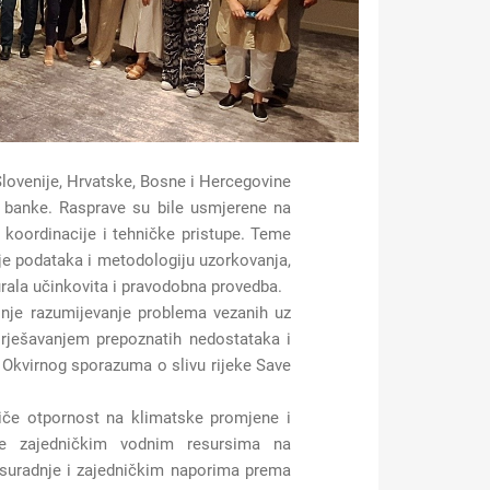
Slovenije, Hrvatske, Bosne i Hercegovine
ke banke. Rasprave su bile usmjerene na
 koordinacije i tehničke pristupe. Teme
nje podataka i metodologiju uzorkovanja,
urala učinkovita i pravodobna provedba.
ljnje razumijevanje problema vezanih uz
 rješavanjem prepoznatih nedostataka i
Okvirnog sporazuma o slivu rijeke Save
miče otpornost na klimatske promjene i
anje zajedničkim vodnim resursima na
 suradnje i zajedničkim naporima prema