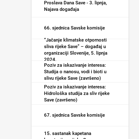
poplave i male vode (završeno)
Proslava Dana Save - 3. lipnja,
Najava događaja
66. sjednica Savske komisije
“Jačanje klimatske otpornosti
sliva rijeke Save” – događaj u
organizaciji Slovenije, 5. lipnja
2024.
Poziv za iskazivanje interesa:
Studija o nanosu, vodi i bioti u
slivu rijeke Save (završeno)
Poziv za iskazivanje interesa:
Hidrološka studija za sliv rijeke
Save (završeno)
67. sjednica Savske komisije
15. sastanak kapetana