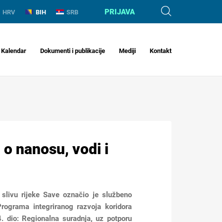
PRIJAVA
HRV
BIH
SRB
Kalendar
Dokumenti i publikacije
Mediji
Kontakt
 o nanosu, vodi i
 slivu rijeke Save označio je službeno
Programa integriranog razvoja koridora
. dio: Regionalna suradnja, uz potporu