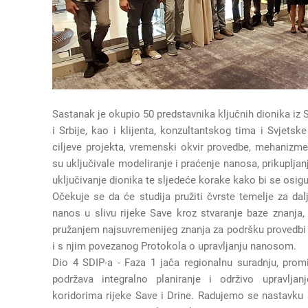
Sastanak je okupio 50 predstavnika ključnih dionika iz 
i Srbije, kao i klijenta, konzultantskog tima i Svjets
ciljeve projekta, vremenski okvir provedbe, mehanizme
su uključivale modeliranje i praćenje nanosa, prikuplja
uključivanje dionika te sljedeće korake kako bi se osig
Očekuje se da će studija pružiti čvrste temelje za da
nanos u slivu rijeke Save kroz stvaranje baze znanja,
pružanjem najsuvremenijeg znanja za podršku provedbi 
i s njim povezanog Protokola o upravljanju nanosom.
Dio 4 SDIP-a - Faza 1 jača regionalnu suradnju, pro
podržava integralno planiranje i održivo upravlj
koridorima rijeke Save i Drine. Radujemo se nastavku