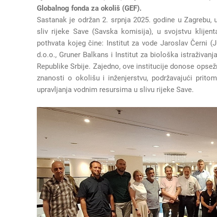
Globalnog fonda za okoliš (GEF).
Sastanak je održan 2. srpnja 2025. godine u Zagrebu, 
sliv rijeke Save (Savska komisija), u svojstvu klijen
pothvata kojeg čine: Institut za vode Jaroslav Černi (
d.o.o., Gruner Balkans i Institut za biološka istraživanj
Republike Srbije. Zajedno, ove institucije donose opse
znanosti o okolišu i inženjerstvu, podržavajući pritom
upravljanja vodnim resursima u slivu rijeke Save.