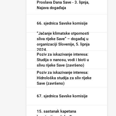
poplave i male vode (završeno)
Proslava Dana Save - 3. lipnja,
Najava događaja
66. sjednica Savske komisije
“Jačanje klimatske otpornosti
sliva rijeke Save” – događaj u
organizaciji Slovenije, 5. lipnja
2024.
Poziv za iskazivanje interesa:
Studija o nanosu, vodi i bioti u
slivu rijeke Save (završeno)
Poziv za iskazivanje interesa:
Hidrološka studija za sliv rijeke
Save (završeno)
67. sjednica Savske komisije
15. sastanak kapetana