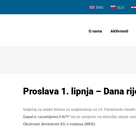
ENG
SLO
O nama
Aktivnosti
Proslava 1. lipnja – Dana ri
Natječaj za odabir timova za sudjelovanje na 14. Parlamentu mladih
šapuću: razumijemo li ih?!“
bio je usmjeren na ekološko stanje voda
Okvirnom direktivom EU o vodama (WFD)
.