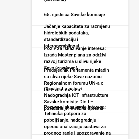
65. sjednica Savske komisije
Jačanje kapaciteta za razmjenu
hidroloških podataka,
standardizaciju i
interoperabilnost
Poziv za iskazivanje interesa:
Izrada Master plana za održivi
razvoj turizma u slivu rijeke
Save (završeno)
Predsjednik Parlamenta mladih
sa sliva rijeke Save nazočio
Regionalnom forumu UN-a o
Obavijest o nabavi -
održivom razvoju
Nadogradnja ICT infrastrukture
Savske komisije Dio I –
Poziv za iskazivanje interesa:
poslužitelji i mrežna oprema
Tehnička potpora za
(završeno)
poboljšanje, nadogradnju i
operacionalizaciju sustava za
prognoziranje i upozoravanje na