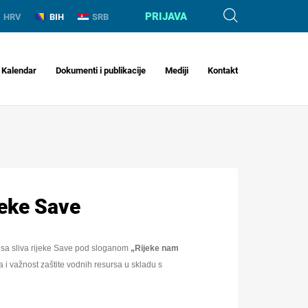
PRIJAVA
HRV
BIH
SRB
Kalendar
Dokumenti i publikacije
Mediji
Kontakt
jeke Save
 sa sliva rijeke Save pod sloganom
„Rijeke nam
 i važnost zaštite vodnih resursa u skladu s