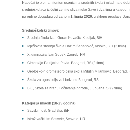
Natječaj je bio namijenjen učenicima srednjih škola i mladima u do
srednjoškolaca iz četiri zemlje sliva rijeke Save i dva tima u kategorij
na online događaju održanom
1. lipnja 2026
. u sklopu proslave Dan
Srednjoškolski timovi:
Srednja škola Ivan Goran Kovačić, Kiseljak, BiH
Mješovita srednja škola Hazim Šabanović, Visoko, BiH (2 tima)
X. gimnazija Ivan Supek, Zagreb, HR
Gimnazija Patrijarha Pavla, Beograd, RS (2 tima)
Geološko-hidrometeorološka škola Milutin Milanković, Beograd,
Škola za ugostiteljstvo i turizam, Beograd, RS
BIC, Škola za hranu i očuvanje prirode, Ljubljana, SI (2 tima)
Kategorija mladih (18-25 godina):
Savski most, Gradiška, BiH
Istraživački tim Sesvete, Sesvete, HR