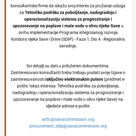
konsultantske firme da iskažu svoj interes za pružanje usluga
za
Tehničku podršku za poboljšanje, nadogradnju i
operacionalizaciju sistema za prognoziranje i
upozoravanje na poplave i male vode u slivu rijeke Save
u
svrhu implementacije Programa integrisanog razvoja
koridora rijeka Save i Drine (SDIP) - Faza 1, Dio 4 - Regionalna
saradnja.
Svi detalji su dati u priloženim dokumentima.
Zainteresovani konsultanti treba
trebaju poslati
svoje Izjave o
zainteresovanosti
isključivo elektronskim putem
(predmet e-
pošte: Iskaz interesa: Tehnička podrška za poboljšanje,
nadogradnju i operacionalizaciju sistema za prognoziranje i
upozoravanje na poplave i male vode u slivu rijeke Save) na
sljedeće adrese e-pošte:
isrbc@savacommission.org
procurement_sdip@savacommission.org