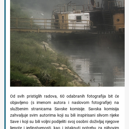
Od svih pristiglih radova, 60 odabranih fotografija bit će
objavljeno (s imenom autora i naslovom fotografije) na
službenim stranicama Savske komisije. Savska komisija
zahvaljuje svim autorima koji su bili inspirisani slivom rijeke
Save i koji su bili voljni podijeliti svoj osobni doživljaj njegove
ljepote i jedinstvenosti, kao i istaknuti potrebu za njihovim