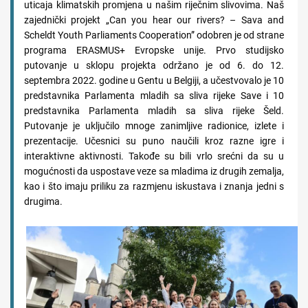
uticaja klimatskih promjena u našim riječnim slivovima. Naš
zajednički projekt „Can you hear our rivers? – Sava and
Scheldt Youth Parliaments Cooperation” odobren je od strane
programa ERASMUS+ Evropske unije. Prvo studijsko
putovanje u sklopu projekta održano je od 6. do 12.
septembra 2022. godine u Gentu u Belgiji, a učestvovalo je 10
predstavnika Parlamenta mladih sa sliva rijeke Save i 10
predstavnika Parlamenta mladih sa sliva rijeke Šeld.
Putovanje je uključilo mnoge zanimljive radionice, izlete i
prezentacije. Učesnici su puno naučili kroz razne igre i
interaktivne aktivnosti. Takođe su bili vrlo srećni da su u
mogućnosti da uspostave veze sa mladima iz drugih zemalja,
kao i što imaju priliku za razmjenu iskustava i znanja jedni s
drugima.