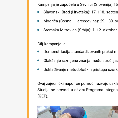
Kampanja je započela u Sevnici (Slovenija) 15
Slavonski Brod (Hrvatska): 17. i 18. septe
Modriča (Bosna i Hercegovina): 29. i 30. 
Sremska Mitrovica (Srbija): 1. i 2. oktobar
Cilj kampanje je:
Demonstriacija standardizovanih praksi mon
Olakšanje razmjene znanja među stručnjaci
Usklađivanje metodoloških pristupa uzorko
Ovaj zajednički napor će pomoći razvoju uskla
Studija se provodi u okviru Programa integris
(GEF).