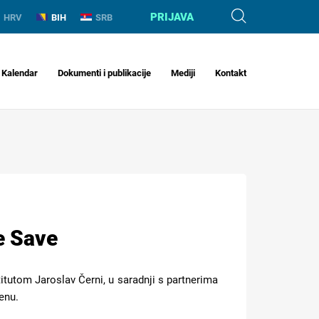
PRIJAVA
HRV
BIH
SRB
Kalendar
Dokumenti i publikacije
Mediji
Kontakt
e Save
stitutom Jaroslav Černi, u saradnji s partnerima
enu.