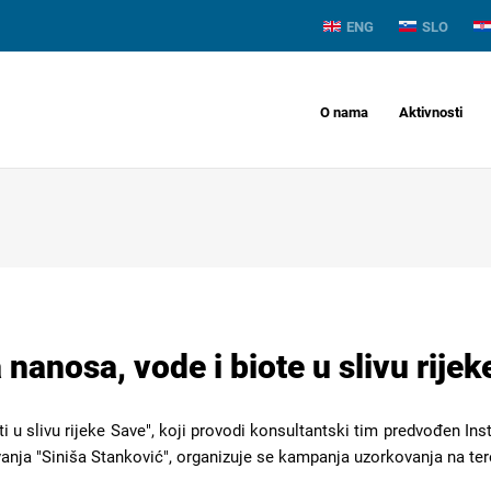
ENG
SLO
O nama
Aktivnosti
anosa, vode i biote u slivu rijek
ti u slivu rijeke Save", koji provodi konsultantski tim predvođen In
ivanja "Siniša Stanković", organizuje se kampanja uzorkovanja na ter