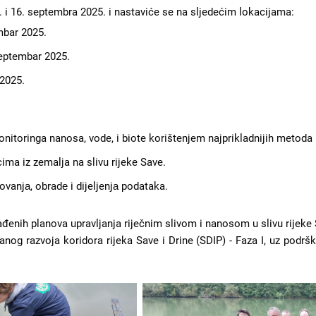
. i 16. septembra 2025. i nastaviće se na sljedećim lokacijama:
mbar 2025.
septembar 2025.
 2025.
itoringa nanosa, vode, i biote korištenjem najprikladnijih metoda i 
ma iz zemalja na slivu rijeke Save.
vanjа, obradе i dijeljenjа podataka.
đenih planova upravljanja riječnim slivom i nanosom u slivu rijeke
anog razvoja koridora rijeka Save i Drine (SDIP) - Faza I, uz podr