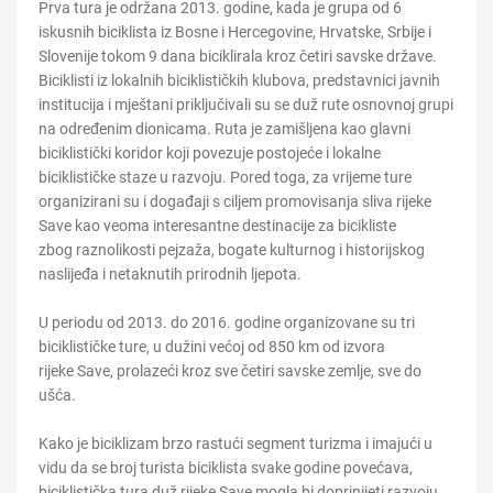
Prva tura je održana 2013. godine, kada je grupa od 6
iskusnih biciklista iz Bosne i Hercegovine, Hrvatske, Srbije i
Slovenije to
kom 9 dana biciklirala kroz četiri savske države.
Biciklisti iz lokalnih biciklističkih klubova, predstavnici javnih
institucija i mještani priključivali su se duž rute osnovnoj grupi
na određenim dionicama. Ruta je zamišljena kao glavni
biciklisti
č
ki koridor koji povezuje postojeće i lokalne
biciklističke staze u razvoju. Pored toga, za vrijeme ture
organiz
ir
ani su i događaji s ciljem promovis
anja sliva rijeke
Save kao veoma interesantne destinacije za bicikliste
zbog
raznolikosti
pejzaža
, bogat
e
kulturnog
i historijskog
naslijeđa
i netaknutih prirodnih ljepota.
U periodu
od 2013. do 2016. godine organizov
ane su tri
biciklističke ture, u dužini većoj od 850 km od izvora
rijeke
S
ave, prolazeći kroz sve četiri
s
avske zemlje, sve do
ušća.
Kako je biciklizam brzo rastući segment turizma i imajući u
vidu da se broj turista biciklista svake godine povećava,
biciklistička tura duž rijeke Save mogla bi doprin
ijeti
razvoju