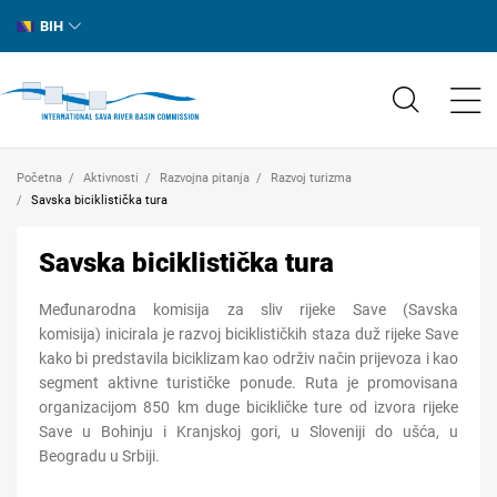
BIH
Početna
Aktivnosti
Razvojna pitanja
Razvoj turizma
Savska biciklistička tura
Savska biciklistička tura
Međunarodna komisija za sliv rijeke Save (Savska
komisija)
inicirala je razvoj biciklističkih staza duž rijeke Save
kako bi predstavi
la
biciklizam kao održiv način pr
ij
evoza i kao
segment aktivne turističke ponude. Ruta je promovis
ana
organizacijom 850 km duge bicikličke ture od izvora rijeke
Save u Bohinju i Kranjskoj gori, u Sloveniji do ušća, u
Beogradu u Srbiji.