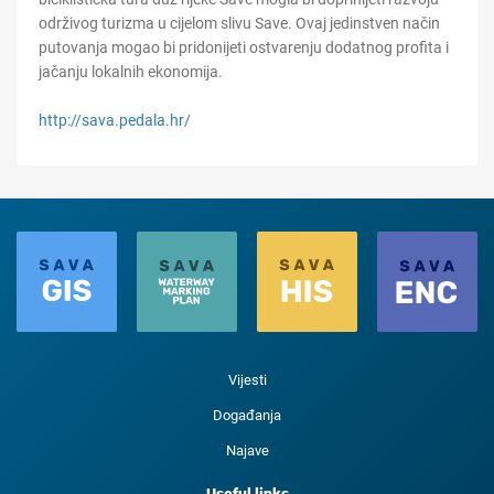
održivog turizma u cijelo
m
slivu Save. Ovaj jedinstven način
putovanja mogao bi
pri
do
nijeti
ostvarenju dodatnog profita i
jačanju lokalnih ekonomija.
http://sava.pedala.hr/
Vijesti
Događanja
Najave