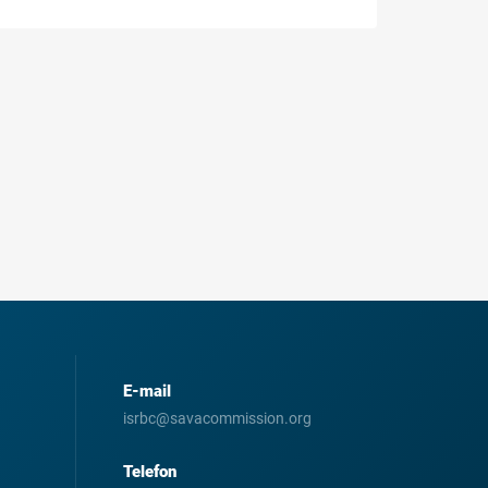
E-mail
isrbc@savacommission.org
Telefon