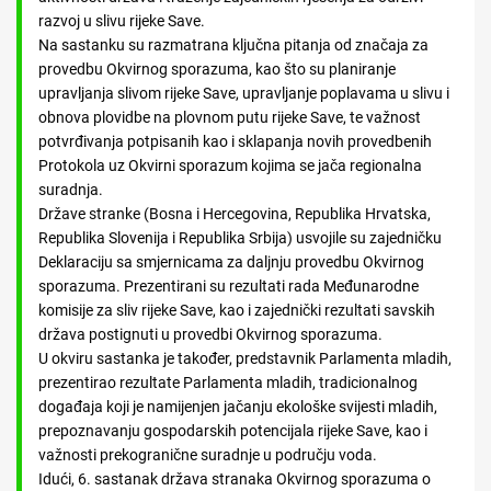
razvoj u slivu rijeke Save.
Na sastanku su razmatrana ključna pitanja od značaja za
provedbu Okvirnog sporazuma, kao što su planiranje
upravljanja slivom rijeke Save, upravljanje poplavama u slivu i
obnova plovidbe na plovnom putu rijeke Save, te važnost
potvrđivanja potpisanih kao i sklapanja novih provedbenih
Protokola uz Okvirni sporazum kojima se jača regionalna
suradnja.
Države stranke (Bosna i Hercegovina, Republika Hrvatska,
Republika Slovenija i Republika Srbija) usvojile su zajedničku
Deklaraciju sa smjernicama za daljnju provedbu Okvirnog
sporazuma. Prezentirani su rezultati rada Međunarodne
komisije za sliv rijeke Save, kao i zajednički rezultati savskih
država postignuti u provedbi Okvirnog sporazuma.
U okviru sastanka je također, predstavnik Parlamenta mladih,
prezentirao rezultate Parlamenta mladih, tradicionalnog
događaja koji je namijenjen jačanju ekološke svijesti mladih,
prepoznavanju gospodarskih potencijala rijeke Save, kao i
važnosti prekogranične suradnje u području voda.
Idući, 6. sastanak država stranaka Okvirnog sporazuma o