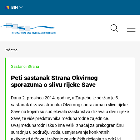
BIH
Početna
Sastanci Strana
Peti sastanak Strana Okvirnog
sporazuma o slivu rijeke Save
Dana 2. prosinca 2014. godine, u Zagrebu je održan je 5.
sastanak država stranaka Okvirnog sporazuma o slivu rijeke
Save na kojem su sudjelovala izaslanstva država u slivu rijeke
Save, te više predstavnika međunarodne zajednice.
Ovaj međunarodni skup ima veliki značaj za prekograničnu
suradnju u području voda, usmjeravanje konkretnih
aktivnosti država i traženje zajedničkih rješenja za održivi