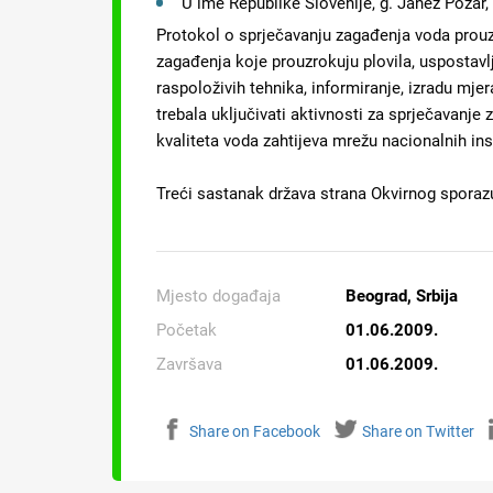
U ime Republike Slovenije, g. Janez Požar,
Protokol o sprječavanju zagađenja voda prouz
zagađenja koje prouzrokuju plovila, uspostavlj
raspoloživih tehnika, informiranje, izradu mjer
trebala uključivati aktivnosti za sprječavanj
kvaliteta voda zahtijeva mrežu nacionalnih inst
Treći sastanak država strana Okvirnog sporazu
Mjesto događaja
Beograd, Srbija
Početak
01.06.2009.
Završava
01.06.2009.
Share on Facebook
Share on Twitter