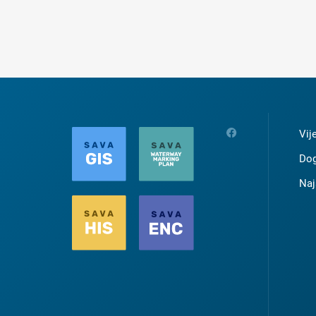
Vij
Dog
Naj