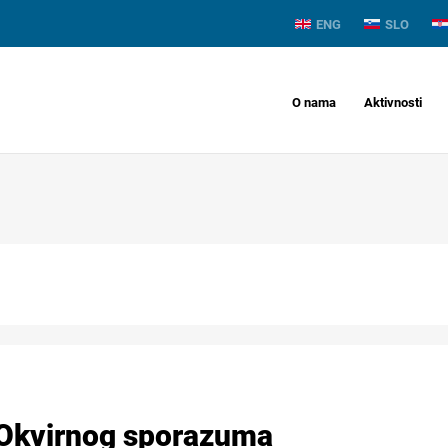
ENG
SLO
O nama
Aktivnosti
 Okvirnog sporazuma