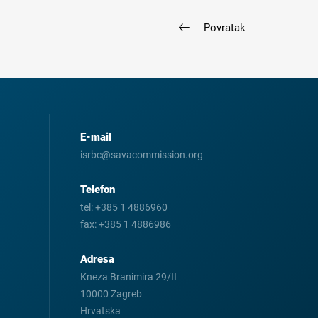
Povratak
E-mail
isrbc@savacommission.org
Telefon
tel:
+385 1 4886960
fax:
+385 1 4886986
Adresa
Kneza Branimira 29/II
10000 Zagreb
Hrvatska