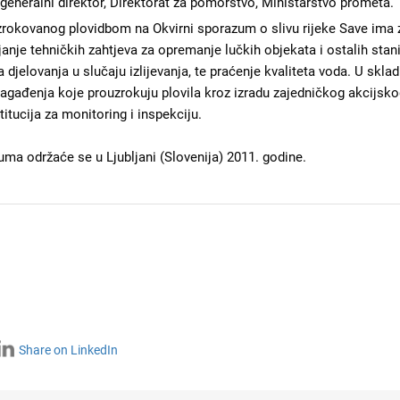
 generalni direktor, Direktorat za pomorstvo, Ministarstvo prometa.
rokovanog plovidbom na Okvirni sporazum o slivu rijeke Save ima za
anje tehničkih zahtjeva za opremanje lučkih objekata i ostalih stani
a djelovanja u slučaju izlijevanja, te praćenje kvaliteta voda. U sk
e zagađenja koje prouzrokuju plovila kroz izradu zajedničkog akcijs
itucija za monitoring i inspekciju.
ma održaće se u Ljubljani (Slovenija) 2011. godine.
Share on LinkedIn