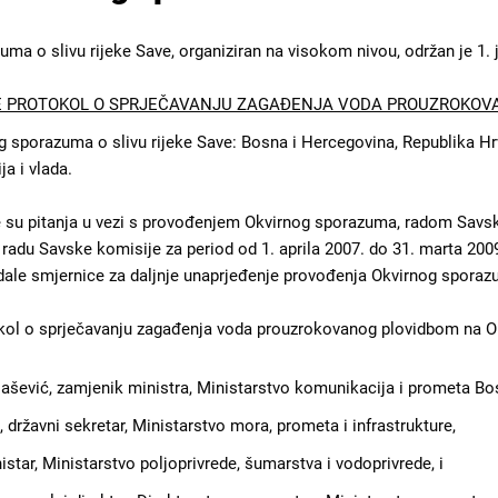
ma o slivu rijeke Save, organiziran na visokom nivou, održan je 1. j
E PROTOKOL O SPRJEČAVANJU ZAGAĐENJA VODA PROUZROKOV
 sporazuma o slivu rijeke Save: Bosna i Hercegovina, Republika Hrva
ja i vlada.
 su pitanja u vezi s provođenjem Okvirnog sporazuma, radom Savske
radu Savske komisije za period od 1. aprila 2007. do 31. marta 2009
ale smjernice za daljnje unaprjeđenje provođenja Okvirnog sporazu
kol o sprječavanju zagađenja voda prouzrokovanog plovidbom na Okv
jašević, zamjenik ministra, Ministarstvo komunikacija i prometa Bo
 državni sekretar, Ministarstvo mora, prometa i infrastrukture,
istar, Ministarstvo poljoprivrede, šumarstva i vodoprivrede, i