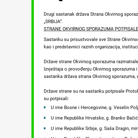
Drugi sastanak država Strana Okvirnog sporazu
„SRBIJA“.
STRANE OKVIRNOG SPORAZUMA POTPISAL
Sastanku su prisustvovale sve Strane Okvirnog
kao i predstavnici raznih organizacija, instituci
Države strane Okvirnog sporazuma razmatrale
Izvještaja o provođenju Okvirnog sporazuma i 
sastanka država strana Okvirnog sporazuma, d
Države strane su na sastanku potpisale Proto
su potpisali:
U ime Bosne i Hercegovine, g. Veselin Pol
U ime Republike Hrvatske, g. Branko Bačić,
U ime Republike Srbije, g. Saša Dragin, min