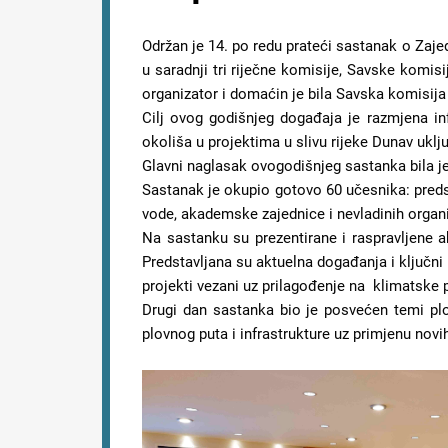
Održan je 14. po redu prateći sastanak o Zajed
u saradnji tri riječne komisije, Savske komis
organizator i domaćin je bila Savska komisij
Cilj ovog godišnjeg događaja je razmjena inf
okoliša u projektima u slivu rijeke Dunav uklj
Glavni naglasak ovogodišnjeg sastanka bila je 
Sastanak je okupio gotovo 60 učesnika: predst
vode, akademske zajednice i nevladinih organi
Na sastanku su prezentirane i raspravljene a
Predstavljana su aktuelna događanja i ključni 
projekti vezani uz prilagođenje na klimatske
Drugi dan sastanka bio je posvećen temi plo
plovnog puta i infrastrukture uz primjenu novih