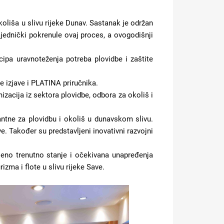
koliša u slivu rijeke Dunav. Sastanak je održan
ajednički pokrenule ovaj proces, a ovogodišnji
cipa uravnoteženja potreba plovidbe i zaštite
e izjave i PLATINA priručnika.
zacija iz sektora plovidbe, odbora za okoliš i
antne za plovidbu i okoliš u dunavskom slivu.
e. Također su predstavljeni inovativni razvojni
jeno trenutno stanje i očekivana unapređenja
rizma i flote u slivu rijeke Save.