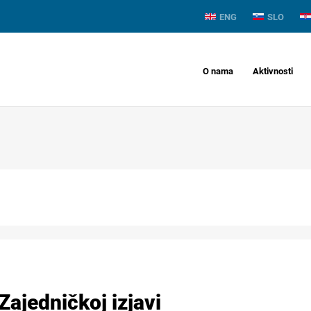
ENG
SLO
O nama
Aktivnosti
Zajedničkoj izjavi