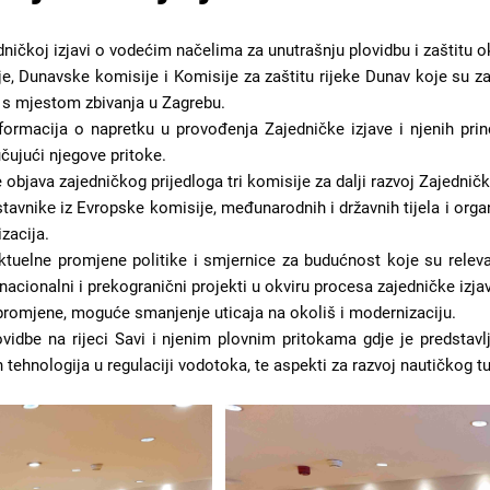
ničkoj izjavi o vodećim načelima za unutrašnju plovidbu i zaštitu o
ije, Dunavske komisije i Komisije za zaštitu rijeke Dunav koje su z
a s mjestom zbivanja u Zagrebu.
ormacija o napretku u provođenja Zajedničke izjave i njenih prin
učujući njegove pritoke.
objava zajedničkog prijedloga tri komisije za dalji razvoj Zajedničk
avnikе iz Evropske komisije, međunarodnih i državnih tijela i organi
zacija.
ktuelne promjene politike i smjernice za budućnost koje su relev
nacionalni i prekogranični projekti u okviru procesa zajedničke izjav
 promjene, moguće smanjenje uticaja na okoliš i modernizaciju.
vidbe na rijeci Savi i njenim plovnim pritokama gdje je predstavl
 tehnologija u regulaciji vodotoka, te aspekti za razvoj nautičkog tu