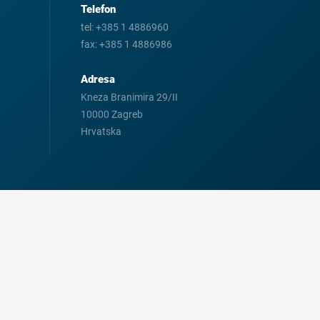
Telefon
tel:
+385 1 4886960
fax:
+385 1 4886986
Adresa
Kneza Branimira 29/II
10000 Zagreb
Hrvatska