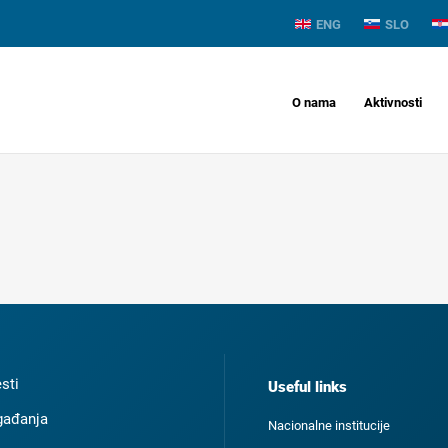
ENG
SLO
O nama
Aktivnosti
esti
Useful links
ađanja
Nacionalne institucije