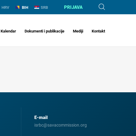
PRIJAVA
HRV
BIH
SRB
Kalendar
Dokumenti i publikacije
Mediji
Kontakt
E-mail
isrbc@savacommission.org