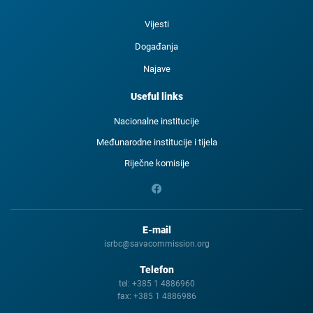
Vijesti
Događanja
Najave
Useful links
Nacionalne institucije
Međunarodne institucije i tijela
Riječne komisije
E-mail
isrbc@savacommission.org
Telefon
tel:
+385 1 4886960
fax:
+385 1 4886986