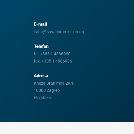
E-mail
isrbc@savacommission.org
Telefon
tel:
+385 1 4886960
fax:
+385 1 4886986
Adresa
Kneza Branimira 29/II
10000 Zagreb
Hrvatska