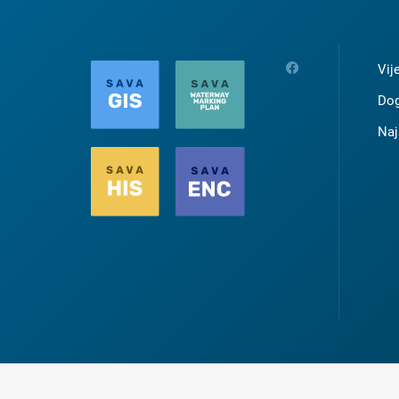
Vij
Dog
Naj