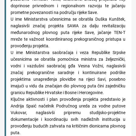
doprinose privrednom i regionalnom razvoju te jačanju
prometne povezanosti na području rijeke Save.
U ime Ministarstva učesnicima se obratila Duška Kunštek,
naglasivši značaj projekta SAWA za dalju revitalizaciju
međunarodnog plovnog puta rijeke Save, jačanje TEN-T
mreže te važnost koordiniranog prekograničnog pristupa u
provođenju projekta.
U ime Ministarstva saobraćaja i veza Republike Srpske
učesnicima se obratila pomoćnica ministra za željeznički,
vodni i vazdušni saobraćaj gđa Vesna Vožni, naglasivši
značaj prekogranične saradnje i kontinuirane podrške
projektima unapređenja plovidbe na rijeci Savi, posebno
imajući u vidu da značajan dio plovnog puta čini zajedničku
granicu Republike Hrvatske i Bosne i Hercegovine.
Ključne aktivnosti i plan provođenja projekta predstavio je
Andrija Spaić načelnik Područnog ureda za vodne putove
Vukovar, naglasivši pripremu studijsko-projektne
dokumentacije i koordinaciju svih nadležnih institucija u
provođenju budućih zahvata na kritičnim dionicama plovnog
puta.