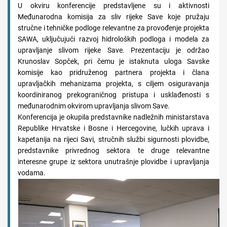
U okviru konferencije predstavljene su i aktivnosti
Međunarodna komisija za sliv rijeke Save koje pružaju
stručne i tehničke podloge relevantne za provođenje projekta
SAWA, uključujući razvoj hidroloških podloga i modela za
upravljanje slivom rijeke Save. Prezentaciju je održao
Krunoslav Sopček, pri čemu je istaknuta uloga Savske
komisije kao pridruženog partnera projekta i člana
upravljačkih mehanizama projekta, s ciljem osiguravanja
koordiniranog prekograničnog pristupa i usklađenosti s
međunarodnim okvirom upravljanja slivom Save.
Konferencija je okupila predstavnike nadležnih ministarstava
Republike Hrvatske i Bosne i Hercegovine, lučkih uprava i
kapetanija na rijeci Savi, stručnih službi sigurnosti plovidbe,
predstavnike privrednog sektora te druge relevantne
interesne grupe iz sektora unutrašnje plovidbe i upravljanja
vodama.