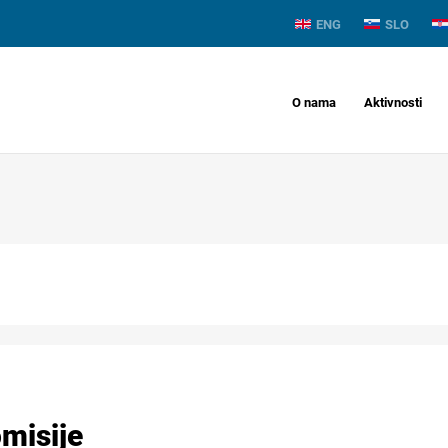
ENG
SLO
O nama
Aktivnosti
misije