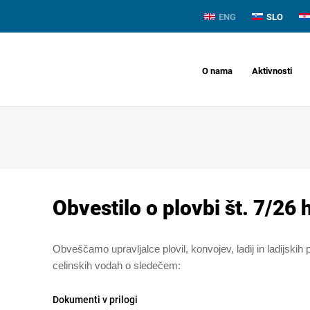
ENG
SLO
O nama
Aktivnosti
Obvestilo o plovbi št. 7/26 
Obveščamo upravljalce plovil, konvojev, ladij in ladijskih 
celinskih vodah o sledečem:
Dokumenti v prilogi