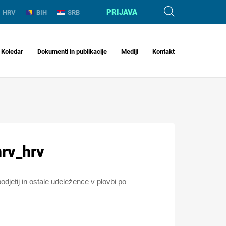
PRIJAVA
HRV
BIH
SRB
Koledar
Dokumenti in publikacije
Mediji
Kontakt
hrv_hrv
podjetij in ostale udeležence v plovbi po