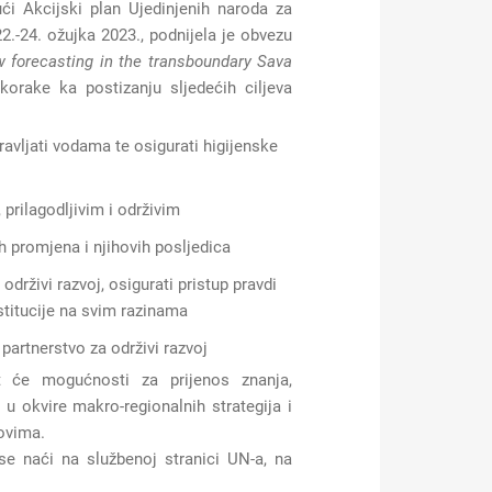
ći Akcijski plan Ujedinjenih naroda za
2.-24. ožujka 2023., podnijela je obvezu
 forecasting in the transboundary Sava
 korake ka postizanju sljedećih ciljeva
pravljati vodama te osigurati higijenske
, prilagodljivim i održivim
ih promjena i njihovih posljedica
 održivi razvoj, osigurati pristup pravdi
nstitucije na svim razinama
 partnerstvo za održivi razvoj
t će mogućnosti za prijenos znanja,
 u okvire makro-regionalnih strategija i
ovima.
 naći na službenoj stranici UN-a, na