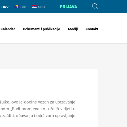
PRIJAVA
HRV
BIH
SRB
Kalendar
Dokumenti i publikacije
Mediji
Kontakt
ožujka, ove je godine vezan za ubrzavanje
nom „Budi promjena koju želiš vidjeti u
 zaštiti, očuvanju i održivom upravljanju