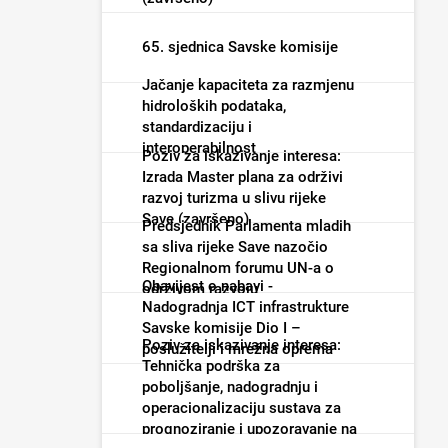
65. sjednica Savske komisije
Jačanje kapaciteta za razmjenu
hidroloških podataka,
standardizaciju i
interoperabilnost
Poziv za iskazivanje interesa:
Izrada Master plana za održivi
razvoj turizma u slivu rijeke
Save (završeno)
Predsjednik Parlamenta mladih
sa sliva rijeke Save nazočio
Regionalnom forumu UN-a o
Obavijest o nabavi -
održivom razvoju
Nadogradnja ICT infrastrukture
Savske komisije Dio I –
Poziv za iskazivanje interesa:
poslužitelji i mrežna oprema
Tehnička podrška za
(završeno)
poboljšanje, nadogradnju i
operacionalizaciju sustava za
prognoziranje i upozoravanje na