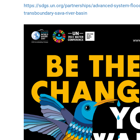
https://sdgs.un.org/partnerships/advanced-system-flood
transboundary-sava-river-basin