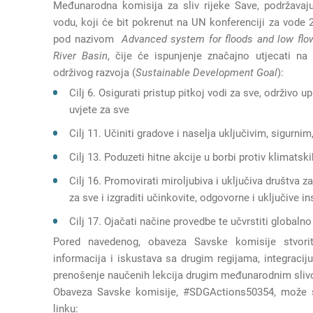
Međunarodna komisija za sliv rijeke Save, podržavaju
vodu, koji će bit pokrenut na UN konferenciji za vode 2
pod nazivom
Advanced system for floods and low flow
River Basin
, čije će ispunjenje značajno utjecati na
održivog razvoja (
Sustainable Development Goal
):
Cilj 6. Osigurati pristup pitkoj vodi za sve, održivo u
uvjete za sve
Cilj 11. Učiniti gradove i naselja uključivim, sigurnim
Cilj 13. Poduzeti hitne akcije u borbi protiv klimatsk
Cilj 16. Promovirati miroljubiva i uključiva društva za
za sve i izgraditi učinkovite, odgovorne i uključive i
Cilj 17. Ojačati načine provedbe te učvrstiti globalno
Pored navedenog, obaveza Savske komisije stvori
informacija i iskustava sa drugim regijama, integraciju
prenošenje naučenih lekcija drugim međunarodnim sliv
Obaveza Savske komisije, #SDGActions50354, može se
linku: