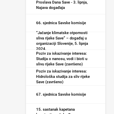
poplave i male vode (završeno)
Proslava Dana Save - 3. lipnja,
Najava događaja
66. sjednica Savske komisije
“Jačanje klimatske otpornosti
sliva rijeke Save” – događaj u
organizaciji Slovenije, 5. lipnja
2024.
Poziv za iskazivanje interesa:
Studija o nanosu, vodi i bioti u
slivu rijeke Save (završeno)
Poziv za iskazivanje interesa:
Hidrološka studija za sliv rijeke
Save (završeno)
67. sjednica Savske komisije
15. sastanak kapetana