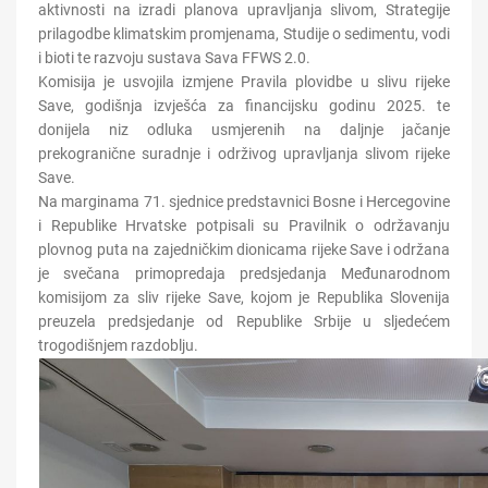
aktivnosti na izradi planova upravljanja slivom, Strategije
prilagodbe klimatskim promjenama, Studije o sedimentu, vodi
i bioti te razvoju sustava Sava FFWS 2.0.
Komisija je usvojila izmjene Pravila plovidbe u slivu rijeke
Save, godišnja izvješća za financijsku godinu 2025. te
donijela niz odluka usmjerenih na daljnje jačanje
prekogranične suradnje i održivog upravljanja slivom rijeke
Save.
Na marginama 71. sjednice predstavnici Bosne i Hercegovine
i Republike Hrvatske potpisali su Pravilnik o održavanju
plovnog puta na zajedničkim dionicama rijeke Save i održana
je svečana primopredaja predsjedanja Međunarodnom
komisijom za sliv rijeke Save, kojom je Republika Slovenija
preuzela predsjedanje od Republike Srbije u sljedećem
trogodišnjem razdoblju.