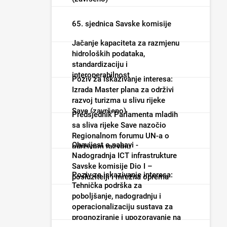
65. sjednica Savske komisije
Jačanje kapaciteta za razmjenu
hidroloških podataka,
standardizaciju i
interoperabilnost
Poziv za iskazivanje interesa:
Izrada Master plana za održivi
razvoj turizma u slivu rijeke
Save (završeno)
Predsjednik Parlamenta mladih
sa sliva rijeke Save nazočio
Regionalnom forumu UN-a o
Obavijest o nabavi -
održivom razvoju
Nadogradnja ICT infrastrukture
Savske komisije Dio I –
Poziv za iskazivanje interesa:
poslužitelji i mrežna oprema
Tehnička podrška za
(završeno)
poboljšanje, nadogradnju i
operacionalizaciju sustava za
prognoziranje i upozoravanje na