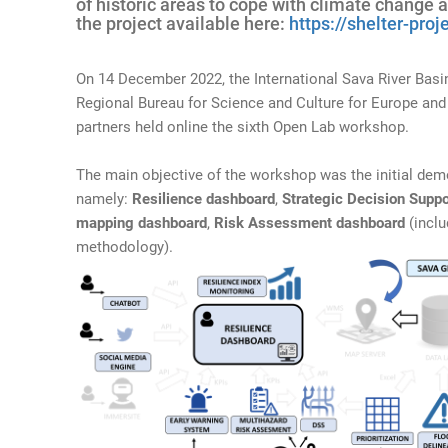
of historic areas to cope with climate change 
the project available here:
https://shelter-pro
On 14 December 2022, the International Sava River Bas
Regional Bureau for Science and Culture for Europe and 
partners held online the sixth Open Lab workshop.
The main objective of the workshop was the initial demo
namely:
Resilience dashboard
,
Strategic Decision Supp
mapping dashboard
,
Risk Assessment dashboard
(inclu
methodology).