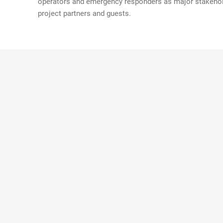
operators and emergency responders as major stakeholde
project partners and guests.