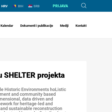
PRIJAVA
HRV
BIH
SRB
Kalendar
Dokumenti i publikacije
Mediji
Kontakt
ru SHELTER projekta
ble Historic Environments hoListic
cement and community based
imensional, data driven and
work for heritage-led and
 and sustainable reconstruction