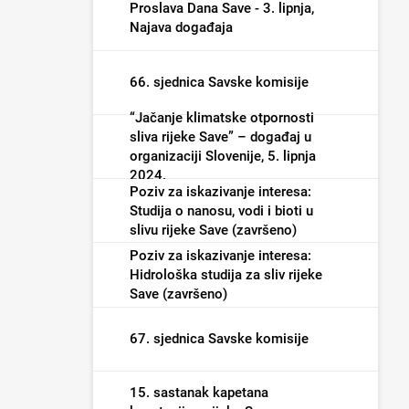
poplave i male vode (završeno)
Proslava Dana Save - 3. lipnja,
Najava događaja
66. sjednica Savske komisije
“Jačanje klimatske otpornosti
sliva rijeke Save” – događaj u
organizaciji Slovenije, 5. lipnja
2024.
Poziv za iskazivanje interesa:
Studija o nanosu, vodi i bioti u
slivu rijeke Save (završeno)
Poziv za iskazivanje interesa:
Hidrološka studija za sliv rijeke
Save (završeno)
67. sjednica Savske komisije
15. sastanak kapetana