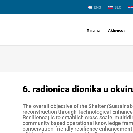
ENG
SLO
O nama
Aktivnosti
6. radionica dionika u okvi
The overall objective of the Shelter (Sustaina
reconstruction through Technological Enhan
Resilience) is to establish cross-scale, multid
community based operational knowledge frame
conservation-friendly resilience enhancement