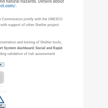
and natural hazards. Details about
ject.com/
.
in Commission jointly with the UNESCO
with support of other Shelter project
nstration and testing of Shelter tools,
ort System dashboard
,
Social and Rapid
ding validation of risk assessment