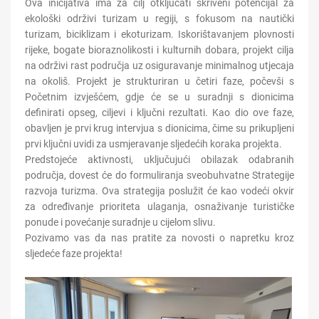
Ova inicijativa ima za cilj otključati skriveni potencijal za
ekološki održivi turizam u regiji, s fokusom na nautički
turizam, biciklizam i ekoturizam. Iskorištavanjem plovnosti
rijeke, bogate bioraznolikosti i kulturnih dobara, projekt cilja
na održivi rast područja uz osiguravanje minimalnog utjecaja
na okoliš. Projekt je strukturiran u četiri faze, počevši s
Početnim izvješćem, gdje će se u suradnji s dionicima
definirati opseg, ciljevi i ključni rezultati. Kao dio ove faze,
obavljen je prvi krug intervjua s dionicima, čime su prikupljeni
prvi ključni uvidi za usmjeravanje sljedećih koraka projekta.
Predstojeće aktivnosti, uključujući obilazak odabranih
područja, dovest će do formuliranja sveobuhvatne Strategije
razvoja turizma. Ova strategija poslužit će kao vodeći okvir
za određivanje prioriteta ulaganja, osnaživanje turističke
ponude i povećanje suradnje u cijelom slivu.
Pozivamo vas da nas pratite za novosti o napretku kroz
sljedeće faze projekta!