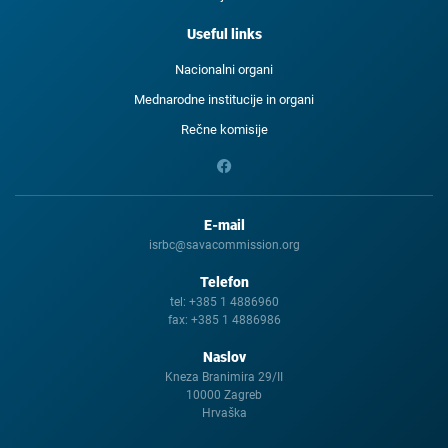
Useful links
Nacionalni organi
Mednarodne institucije in organi
Rečne komisije
E-mail
isrbc@savacommission.org
Telefon
tel:
+385 1 4886960
fax:
+385 1 4886986
Naslov
Kneza Branimira 29/II
10000 Zagreb
Hrvaška