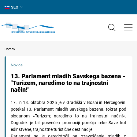
SLO
Domov
Novice
13. Parlament mladih Savskega bazena -
"Turizem, naredimo to na trajnostni
način!"
17. in 18. oktobra 2025 je v Gradiški v Bosni in Hercegovini
potekal 13. Parlament mladih Savskega bazena, tokrat pod
sloganom »Turizem; naredimo to na trajnostni način!«.
Dogodek je bil posvečen promociji porečja reke Save kot
edinstvene, trajnostne turistične destinacije.
Parlament se je osredotočil na ozaveščanje mladih o