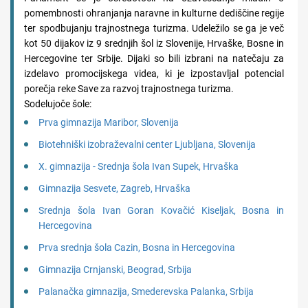
pomembnosti ohranjanja naravne in kulturne dediščine regije
ter spodbujanju trajnostnega turizma. Udeležilo se ga je več
kot 50 dijakov iz 9 srednjih šol iz Slovenije, Hrvaške, Bosne in
Hercegovine ter Srbije. Dijaki so bili izbrani na natečaju za
izdelavo promocijskega videa, ki je izpostavljal potencial
porečja reke Save za razvoj trajnostnega turizma.
Sodelujoče šole:
Prva gimnazija Maribor, Slovenija
Biotehniški izobraževalni center Ljubljana, Slovenija
X. gimnazija - Srednja šola Ivan Supek, Hrvaška
Gimnazija Sesvete, Zagreb, Hrvaška
Srednja šola Ivan Goran Kovačić Kiseljak, Bosna in
Hercegovina
Prva srednja šola Cazin, Bosna in Hercegovina
Gimnazija Crnjanski, Beograd, Srbija
Palanačka gimnazija, Smederevska Palanka, Srbija