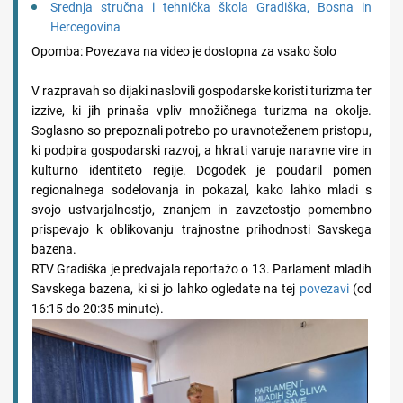
Srednja stručna i tehnička škola Gradiška, Bosna in
Hercegovina
Opomba: Povezava na video je dostopna za vsako šolo
V razpravah so dijaki naslovili gospodarske koristi turizma ter
izzive, ki jih prinaša vpliv množičnega turizma na okolje.
Soglasno so prepoznali potrebo po uravnoteženem pristopu,
ki podpira gospodarski razvoj, a hkrati varuje naravne vire in
kulturno identiteto regije. Dogodek je poudaril pomen
regionalnega sodelovanja in pokazal, kako lahko mladi s
svojo ustvarjalnostjo, znanjem in zavzetostjo pomembno
prispevajo k oblikovanju trajnostne prihodnosti Savskega
bazena.
RTV Gradiška je predvajala reportažo o 13. Parlament mladih
Savskega bazena, ki si jo lahko ogledate na tej
povezavi
(od
16:15 do 20:35 minute).