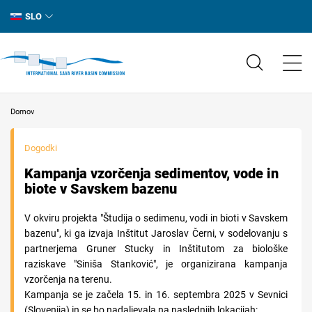
SLO
Domov
Dogodki
Kampanja vzorčenja sedimentov, vode in
biote v Savskem bazenu
V okviru projekta "Študija o sedimenu, vodi in bioti v Savskem
bazenu", ki ga izvaja Inštitut Jaroslav Černi, v sodelovanju s
partnerjema Gruner Stucky in Inštitutom za biološke
raziskave "Siniša Stanković", je organizirana kampanja
vzorčenja na terenu.
Kampanja se je začela 15. in 16. septembra 2025 v Sevnici
(Slovenija) in se bo nadaljevala na naslednjih lokacijah: