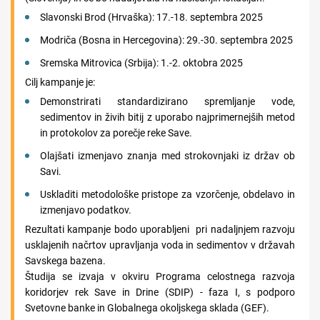
Slavonski Brod (Hrvaška): 17.-18. septembra 2025
Modriča (Bosna in Hercegovina): 29.-30. septembra 2025
Sremska Mitrovica (Srbija): 1.-2. oktobra 2025
Cilj kampanje je:
Demonstrirati standardizirano spremljanje vode,
sedimentov in živih bitij z uporabo najprimernejših metod
in protokolov za porečje reke Save.
Olajšati izmenjavo znanja med strokovnjaki iz držav ob
Savi.
Uskladiti metodološke pristope za vzorčenje, obdelavo in
izmenjavo podatkov.
Rezultati kampanje bodo uporabljeni pri nadaljnjem razvoju
usklajenih načrtov upravljanja voda in sedimentov v državah
Savskega bazena.
Študija se izvaja v okviru Programa celostnega razvoja
koridorjev rek Save in Drine (SDIP) - faza I, s podporo
Svetovne banke in Globalnega okoljskega sklada (GEF).