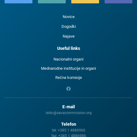
Novice
Dogodki
Najave
Useful links
Nacionalni organi
Mednarodne institucije in organi
Rečne komisije
E-mail
isrbc@savacommission.org
Telefon
tel:
+385 1 4886960
fax:
+385 1 4886986