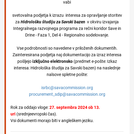
vabi
svetovalna podjetja k izrazu interesa za opravljanje storitev
za
Hidrološku študiju za Savski bazen
v okviru izvajanja
Integralnega razvojnega programa za rečni koridor Save in
Drine - Faza 1, Del 4 - Regionalno sodelovanje.
Vse podrobnosti so navedene v priloženih dokumentih.
Zainteresirana podjetja naj dokumentacijo za izraz interesa
pošljejo
izključno elektronsko
(predmet e-pošte: Izkaz
interesa: Hidrološka študija za Savski bazen) na naslednje
nalsove spletne pošte:
isrbc@savacommission.org
procurement_sdip@savacommission.org
Rok za oddajo vloge:
27. septembra 2024 ob 13.
uri
(srednjeevropski čas).
Vsi dokumenti morajo biti v angleškem jeziku.