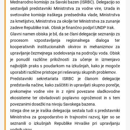
Mednarodno komisijo za Savski bazen (ISRBC). Delegacijo so
sestavljali predstavniki Ministrstva za vodne vire, Urada in
svetovalne komisije iraškega predsednika vlade, Ministrstva
za kmetijstvo, Ministrstva za okolje ter Ministrstva za zunanje
zadeve Republike Irak. Obisk je finančno podprl UNDP Irak.
Glavni namen obiska je bil, da se člani delegacije seznanijo zs
procesom vzpostavljanja regionalnega dialoga ter
kooperativnih institucionalnih okvirov in mehanizmov za
upravljanje čezmejnega sodelovanja na področju voda. Obisk
je ponudil različne priložnosti za učenje in izmenjavo
najboljših praks s poudarkom na izkušnjah, kako je mogoče
uporabiti različne pristope pri reševanju skupnih problemov.
Predstavniki sekretariata ISRBC je članom delegacije
predstavila načine, kako zaščititi in upravljati skupno porečje,
prekomejne vodne vire in z njimi povezane sladkovodne
ekosisteme ter obvladovati poplavno ogroženost in s tem
povezanimi dosežki na nivoju Savskega bazena.
Istega dne se je iraška delegacija sestala tudi s predstavniki
Ministrstva za gospodarstvo in trajnostni razvoj, kjer so se
seznanili o izkušnjah Republike Hrvaške pri upravljanju
vodnih virov.