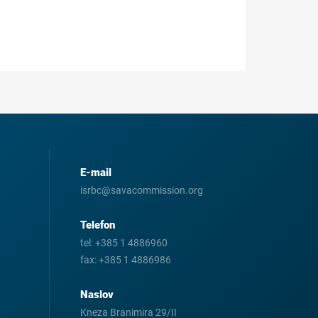
E-mail
isrbc@savacommission.org
Telefon
tel:
+385 1 4886960
fax:
+385 1 4886986
Naslov
Kneza Branimira 29/II