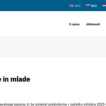
ENG
SLO
O nama
Aktivnosti
e in mlade
Savskega bazena, ki bo potekal predvidoma v začetku oktobra 2025 