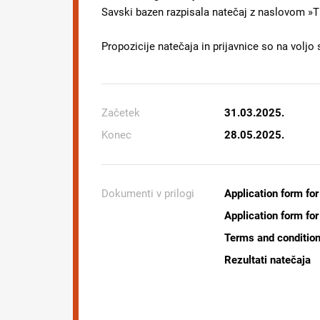
Savski bazen razpisala natečaj z naslovo
Propozicije natečaja in prijavnice so na voljo
Začetek
31.03.2025.
Konec
28.05.2025.
Dokumenti v prilogi
Application form fo
Application form fo
Terms and condition
Rezultati natečaja