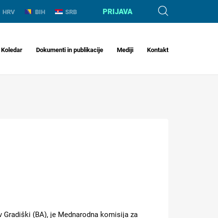
PRIJAVA
HRV
BIH
SRB
Koledar
Dokumenti in publikacije
Mediji
Kontakt
v Gradiški (BA), je Mednarodna komisija za