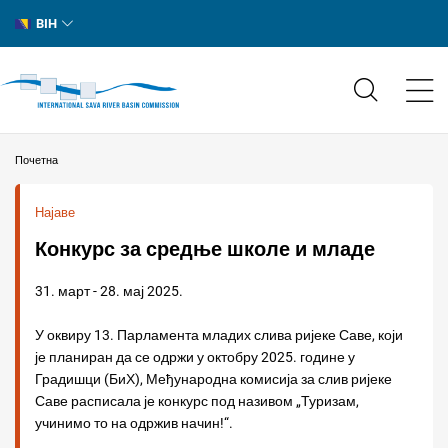
BIH
Почетна
Најаве
Конкурс за средње школе и младе
31. март - 28. мај 2025.
У оквиру 13. Парламента младих слива ријеке Саве, који
је планиран да се одржи у октобру 2025. године у
Градишци (БиХ), Међународна комисија за слив ријеке
Саве расписала је конкурс под називом „Туризам,
учинимо то на одржив начин!“.