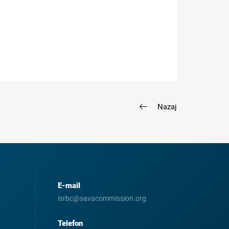
Nazaj
E-mail
isrbc@savacommission.org
Telefon