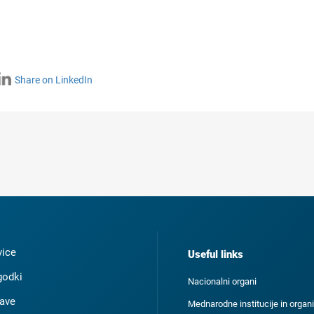
Share on LinkedIn
ice
Useful links
odki
Nacionalni organi
ave
Mednarodne institucije in organi