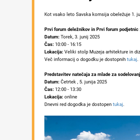
Kot vsako leto Savska komsija obeležuje 1. j
Prvi forum deležnikov in Prvi forum podjetni
Datum:
Torek, 3. junij 2025
Čas:
10:00 - 16:15
Lokacija:
Veliki stolp Muzeja arhitekture in diz
Več informacij o dogodku je dostopnih
tukaj
.
Predstavitev natečaja za mlade za sodelovan
Datum:
Četrtek , 5. junija 2025
Čas:
12:00 - 13:30
Lokacija:
online
Dnevni red dogodka je dostopen
tukaj
.